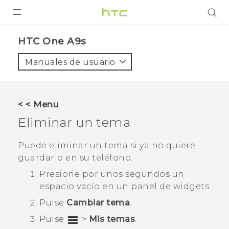
PRODUCTOS
HTC One A9s‎
VIVE
Manuales de usuario
G REIGNS
SMARTPHONES
< < Menu
ACCESORIO
Eliminar un tema
VIVERSE
Puede eliminar un tema si ya no quiere
guardarlo en su teléfono.
AYUDA
Presione por unos segundos un
HTC Devices & Accessories
espacio vacío en un panel de widgets.
Video Tutorials
Pulse
Cambiar tema
.
Pulse
>
Mis temas
.