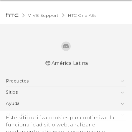
VIVE Support
HTC One A9s‎
América Latina
Español - Manual de inicio rápido
Productos
Español - Manual de usuario
5G
Sitios
Smartphones
HTC Desarrollo
Ayuda
EXODUS
HTC Investigacion
Centro de asistencia
About HTC
Este sitio utiliza cookies para optimizar la
VIVE
VIVE
ESG
funcionalidad sitio web, analizar el
VIVEPORT
rendimiento sitio web, y proporcionar