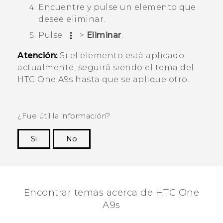
Encuentre y pulse un elemento que
desee eliminar.
Pulse
>
Eliminar
.
Atención:
Si el elemento está aplicado
actualmente, seguirá siendo el tema del
HTC One A9s
hasta que se aplique otro.
¿Fue útil la información?
Si
No
¡Gracias! Tus comentarios ayudan a otras
personas a ver la información más útil.
Encontrar temas acerca de HTC One
A9s