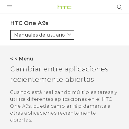
PRODUCTOS
HTC One A9s‎
VIVE
Manuales de usuario
G REIGNS
SMARTPHONES
< < Menu
ACCESORIO
Cambiar entre aplicaciones
VIVERSE
recientemente abiertas
AYUDA
Cuando está realizando múltiples tareas y
utiliza diferentes aplicaciones en el
HTC
HTC Devices & Accessories
One A9s
, puede cambiar rápidamente a
Video Tutorials
otras aplicaciones recientemente
abiertas.