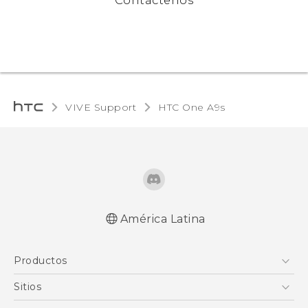
VIVE Support
HTC One A9s‎
América Latina
Español - Manual de inicio rápido
Productos
Español - Manual de usuario
5G
Sitios
Smartphones