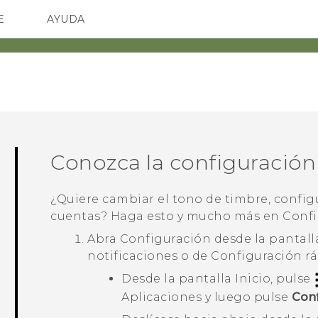
E
AYUDA
TC Devices & Accessories
SMARTPHONES
ACCESORIO
Video Tutorials
Conozca la configuración
¿Quiere cambiar el tono de timbre, confi
cuentas? Haga esto y mucho más en Confi
Abra Configuración desde la pantal
notificaciones o de
Configuración r
Desde la pantalla Inicio, pulse
Aplicaciones
y luego pulse
Conf