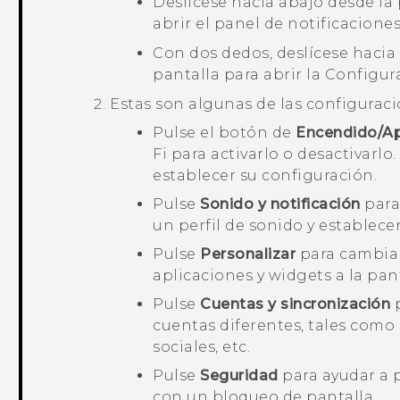
Deslícese hacia abajo desde la 
abrir el panel de notificacione
Con dos dedos, deslícese hacia 
pantalla para abrir la
Configur
Estas son algunas de las configurac
Pulse el botón de
Encendido/A
Fi
para activarlo o desactivarlo
establecer su configuración.
Pulse
Sonido y notificación
para
un perfil de sonido y establecer
Pulse
Personalizar
para cambiar
aplicaciones y widgets a la panta
Pulse
Cuentas y sincronización
p
cuentas diferentes, tales como 
sociales, etc.
Pulse
Seguridad
para ayudar a 
con un bloqueo de pantalla.