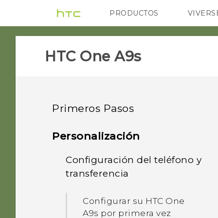
PRODUCTOS
VIVERS
VIVE
G REIGNS
H
HTC One A9s‎
Primeros Pasos
Funciones que disfrutará
Personalización
Comienza a usar tu nuevo
Configuración del teléfono y
¿Cuáles son las novedades
equipo
y qué tiene de especial la
transferencia
Cámara?
La primera semana con su
HTC One A9s
Configurar su HTC One
nuevo teléfono
Lo mejor de HTC y Google
A9s por primera vez