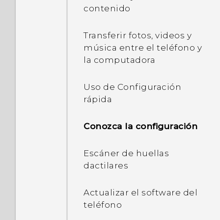
contenido
Modo de viaje
Transferir fotos, videos y
música entre el teléfono y
Compartir contenido
la computadora
Cambiar entre
Uso de Configuración
aplicaciones
rápida
recientemente abiertas
Conozca la configuración
¿Qué es el widget de
Inicio de HTC Sense?
Escáner de huellas
dactilares
Configurar el widget de
Inicio de HTC Sense
Actualizar el software del
teléfono
Establecer las ubicaciones