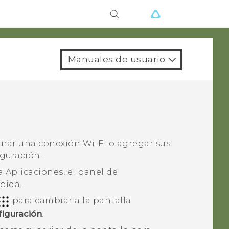
Manuales de usuario
gurar una conexión
Wi‍-Fi
o agregar sus
guración.
la
Aplicaciones
, el panel de
ápida
.
para cambiar a la pantalla
iguración
.