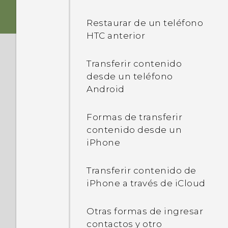
Fotos
Tarjeta nano SIM
Inicio de HTC Sense
Restaurar de un teléfono
¿Cuáles son las
Tarjeta de
HTC anterior
Modo en Suspensión
modificaciones en el
almacenamiento
teclado en pantalla?
Transferir contenido
Desbloquear la pantalla
Cargando la batería
desde un teléfono
Sonido
Android
Gestos de movimiento
Encender o apagar
Verdaderamente personal
Formas de transferir
Gestos táctiles
contenido desde un
Boost+
iPhone
Abrir una aplicación
Android 6.0 Marshmallow
Transferir contenido de
iPhone a través de iCloud
Actualizar contenido
Actualizaciones de
software y aplicaciones
Otras formas de ingresar
Capturar la pantalla del
contactos y otro
teléfono