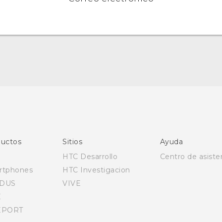
Español - Manual de inicio rápido
Español - Manual de usuario
uctos
Sitios
Ayuda
HTC Desarrollo
Centro de asiste
rtphones
HTC Investigacion
DUS
VIVE
E
EPORT