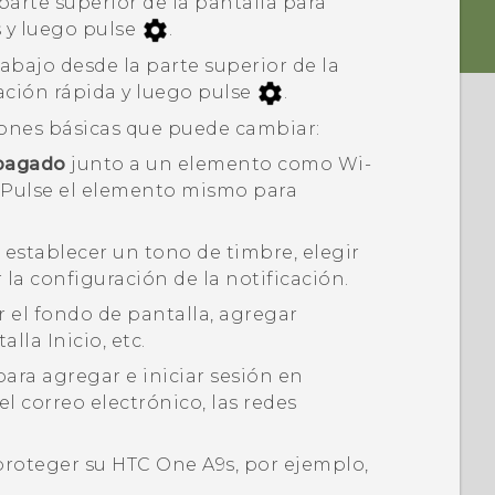
parte superior de la pantalla para
s y luego pulse
.
abajo desde la parte superior de la
ación rápida
y luego pulse
.
iones básicas que puede cambiar:
pagado
junto a un elemento como
Wi-
. Pulse el elemento mismo para
 establecer un tono de timbre, elegir
 la configuración de la notificación.
 el fondo de pantalla, agregar
lla Inicio, etc.
ara agregar e iniciar sesión en
el correo electrónico, las redes
proteger su
HTC One A9s
, por ejemplo,