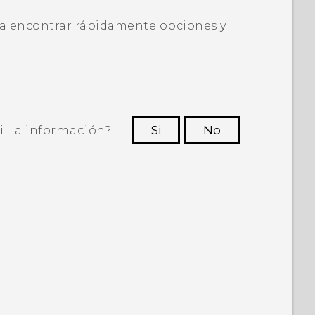
a encontrar rápidamente opciones y
il la información?
Si
No
ras personas a ver la información más
útil.