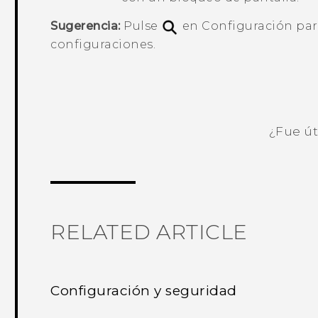
Sugerencia:
Pulse
en Configuración par
configuraciones.
¿Fue út
¡Gracias! Tus comentarios ayudan a ot
RELATED ARTICLE
Configuración y seguridad