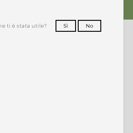
 ti è stata utile?
Sì
No
Grazie!