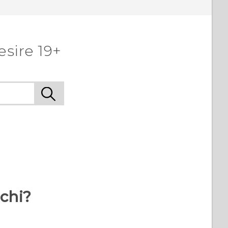
sire 19+‎
rchi?