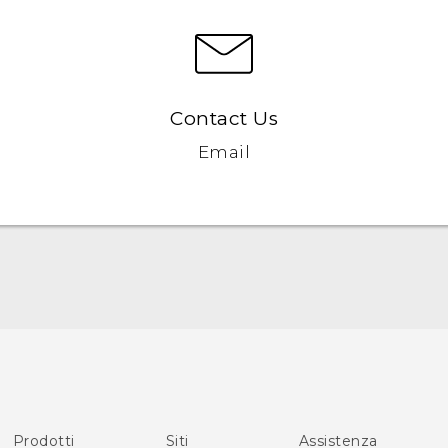
Contact Us
Email
Italiano - Guida alle funzioni principali
English - Quick start guide
Italiano - Guida utente
English - User manual
Prodotti
Siti
Assistenza