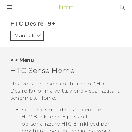
PRODOTTI
‎HTC Desire 19+‎‎
VIVE
Manuali
G REIGNS
SMARTPHONE
< < Menu
ACCESSORI
HTC Sense
Home
VIVERSE
Una volta acceso e configurato l'
HTC
Desire 19+‍
prima volta, viene visualizzata la
ASSISTENZA
schermata
Home
.
Accessori e dispositivi HTC
Accesso
Scorrere verso destra e cercare
HTC BlinkFeed
. È possibile
personalizzare
HTC BlinkFeed
per
mostrare i post dai social network,