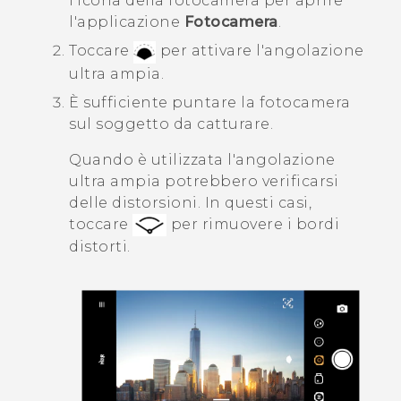
l'icona della fotocamera per aprire
l'applicazione
Fotocamera
.
Toccare
per attivare l'angolazione
ultra ampia.
È sufficiente puntare la fotocamera
sul soggetto da catturare.
Quando è utilizzata l'angolazione
ultra ampia potrebbero verificarsi
delle distorsioni. In questi casi,
toccare
per rimuovere i bordi
distorti.