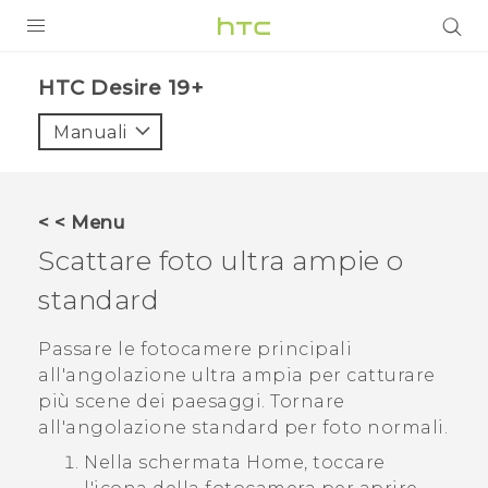
PRODOTTI
‎HTC Desire 19+‎‎
VIVE
Manuali
G REIGNS
SMARTPHONE
< < Menu
ACCESSORI
Scattare foto ultra ampie o
VIVERSE
standard
ASSISTENZA
Passare le fotocamere principali
all'angolazione ultra ampia per catturare
Accessori e dispositivi HTC
Accesso
più scene dei paesaggi. Tornare
all'angolazione standard per foto normali.
Nella schermata
Home
, toccare