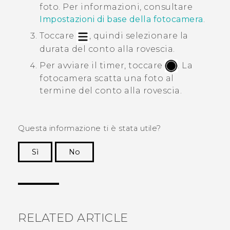
foto. Per informazioni, consultare
Impostazioni di base della fotocamera
.
Toccare
, quindi selezionare la
durata del conto alla rovescia.
Per avviare il timer, toccare
.
La
fotocamera scatta una foto al
termine del conto alla rovescia.
Questa informazione ti è stata utile?
Sì
No
Grazie!
RELATED ARTICLE