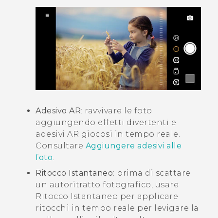
Adesivo AR
: ravvivare le foto
aggiungendo effetti divertenti e
adesivi AR giocosi in tempo reale.
Consultare
Aggiungere adesivi alle
foto
.
Ritocco Istantaneo
: prima di scattare
un autoritratto fotografico, usare
Ritocco Istantaneo
per applicare
ritocchi in tempo reale per levigare la