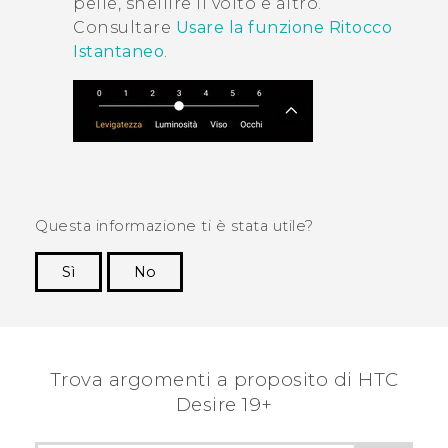
pelle, snellire il volto e altro.
Consultare
Usare la funzione
Ritocco
Istantaneo
.
Questa informazione ti è stata utile?
Sì
No
Grazie!
Trova argomenti a proposito di ‎HTC
Desire 19+‎