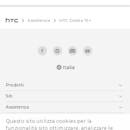
Assistenza
‎HTC Desire 19+‎‎
Italia
Italiano - Guida alle funzioni principali
Prodotti
English - Quick start guide
Italiano - Guida utente
Smartphone
Siti
English - User manual
5G
HTC VIVE
Assistenza
Italiano - CE-Dichiarazione Di Conformità
Vive
HTC Dev
Assistenza
Informazioni su HTC
Questo sito utilizza cookies per la
Accessori
Ecommerce Assistenza
funzionalità sito ottimizzare, analizzare le
ESG