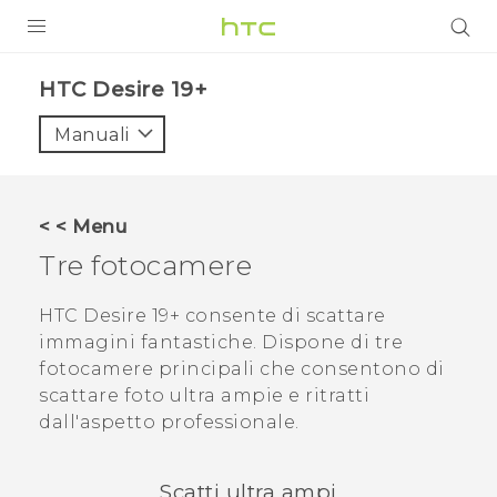
PRODOTTI
‎HTC Desire 19+‎‎
VIVE
Manuali
G REIGNS
SMARTPHONE
< < Menu
ACCESSORI
Tre fotocamere
VIVERSE
HTC Desire 19+‍
consente di scattare
immagini fantastiche. Dispone di tre
ASSISTENZA
fotocamere principali che consentono di
Accessori e dispositivi HTC
scattare foto ultra ampie e ritratti
Accesso
dall'aspetto professionale.
Scatti ultra ampi