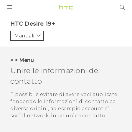
PRODOTTI
‎HTC Desire 19+‎‎
VIVE
Manuali
G REIGNS
SMARTPHONE
< < Menu
ACCESSORI
Unire le informazioni del
VIVERSE
contatto
ASSISTENZA
È possibile evitare di avere voci duplicate
fondendo le informazioni di contatto da
Accessori e dispositivi HTC
Accesso
diverse origini, ad esempio account di
social network, in un unico contatto.