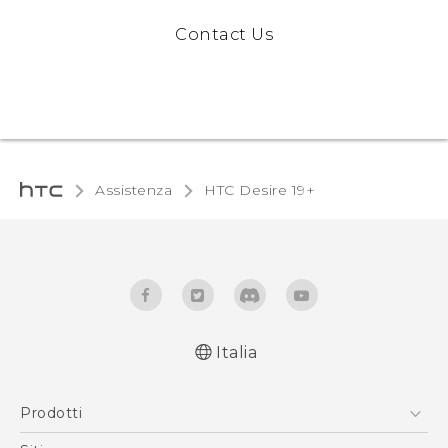
Contact Us
Assistenza
‎HTC Desire 19+‎‎
Italia
Italiano - Guida alle funzioni principali
Prodotti
English - Quick start guide
Italiano - Guida utente
Smartphone