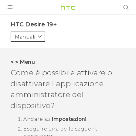
PRODOTTI
‎HTC Desire 19+‎‎
VIVE
Manuali
G REIGNS
SMARTPHONE
< < Menu
ACCESSORI
Come è possibile attivare o
VIVERSE
disattivare l'applicazione
amministratore del
ASSISTENZA
dispositivo?
Accessori e dispositivi HTC
Accesso
Andare su
Impostazioni
.
Eseguire una delle seguenti