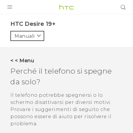
PRODOTTI
‎HTC Desire 19+‎‎
VIVE
Manuali
G REIGNS
SMARTPHONE
< < Menu
ACCESSORI
Perché il telefono si spegne
VIVERSE
da solo?
ASSISTENZA
Il telefono potrebbe spegnersi o lo
schermo disattivarsi per diversi motivi.
Accessori e dispositivi HTC
Accesso
Provare i suggerimenti di seguito che
possono essere di aiuto per risolvere il
problema.