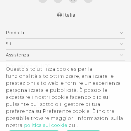
Italia
Italiano - Guida alle funzioni principali
Prodotti
English - Quick start guide
Italiano - Guida utente
Smartphone
Siti
English - User manual
5G
HTC VIVE
Assistenza
Italiano - CE-Dichiarazione Di Conformità
Vive
HTC Dev
Assistenza
Informazioni su HTC
Questo sito utilizza cookies per la
Accessori
Ecommerce Assistenza
funzionalità sito ottimizzare, analizzare le
ESG
prestazioni sito web, e fornire un'esperienza
Uffici Commerciali
personalizzata e pubblicità. È possibile
Investitori (Inglese)
accettare i nostri cookie facendo clic sul
Cookie Preferences
pulsante qui sotto o il gestore di tua
© 2011-2026 HTC Corporation
preferenza su Preferenze cookie. È inoltre
Lavora con noi
possibile trovare maggiori informazioni sulla
Termini legali
Security and Privacy Whitepaper
nostra
politica sui cookie
qui.