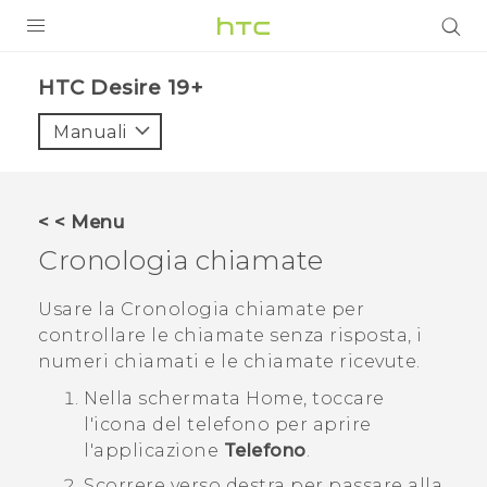
PRODOTTI
‎HTC Desire 19+‎‎
VIVE
Manuali
G REIGNS
SMARTPHONE
< < Menu
ACCESSORI
Cronologia chiamate
VIVERSE
Usare la
Cronologia chiamate
per
controllare le chiamate senza risposta, i
ASSISTENZA
numeri chiamati e le chiamate ricevute.
Accessori e dispositivi HTC
Accesso
Nella schermata
Home
, toccare
l'icona del telefono per aprire
l'applicazione
Telefono
.
Scorrere verso destra per passare alla