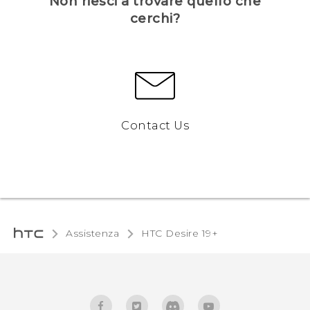
Non riesci a trovare quello che
cerchi?
Contact Us
Assistenza
‎HTC Desire 19+‎‎