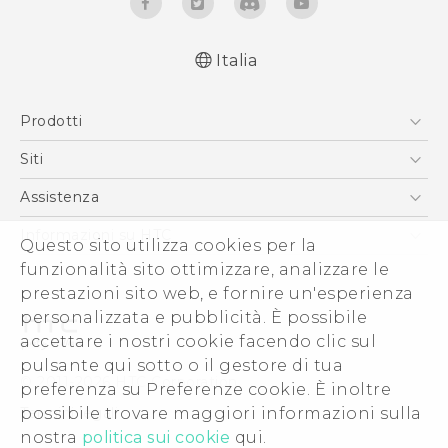
Italia
Italiano - Guida alle funzioni principali
Prodotti
English - Quick start guide
Italiano - Guida utente
Smartphone
Siti
English - User manual
5G
HTC VIVE
Assistenza
Italiano - CE-Dichiarazione Di Conformità
Vive
HTC Dev
Assistenza
Informazioni su HTC
Questo sito utilizza cookies per la
Accessori
Ecommerce Assistenza
funzionalità sito ottimizzare, analizzare le
ESG
prestazioni sito web, e fornire un'esperienza
Uffici Commerciali
personalizzata e pubblicità. È possibile
Investitori (Inglese)
accettare i nostri cookie facendo clic sul
Cookie Preferences
pulsante qui sotto o il gestore di tua
© 2011-2026 HTC Corporation
preferenza su Preferenze cookie. È inoltre
Lavora con noi
possibile trovare maggiori informazioni sulla
Termini legali
Security and Privacy Whitepaper
nostra
politica sui cookie
qui.