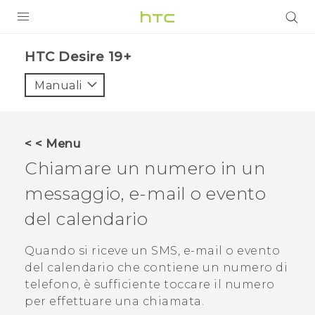
PRODOTTI
‎HTC Desire 19+‎‎
VIVE
Manuali
G REIGNS
SMARTPHONE
< < Menu
ACCESSORI
Chiamare un numero in un
VIVERSE
messaggio, e-mail o evento
del calendario
ASSISTENZA
Accessori e dispositivi HTC
Quando si riceve un SMS, e-mail o evento
Accesso
del calendario che contiene un numero di
telefono, è sufficiente toccare il numero
per effettuare una chiamata.