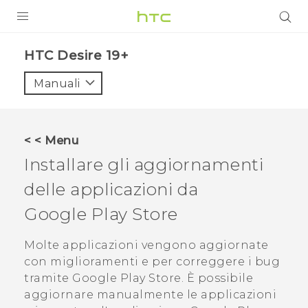
PRODOTTI
‎HTC Desire 19+‎‎
VIVE
Manuali
G REIGNS
SMARTPHONE
< < Menu
ACCESSORI
Installare gli aggiornamenti
VIVERSE
delle applicazioni da
Google Play Store
ASSISTENZA
Accessori e dispositivi HTC
Molte applicazioni vengono aggiornate
Accesso
con miglioramenti e per correggere i bug
tramite
Google Play Store
. È possibile
aggiornare manualmente le applicazioni