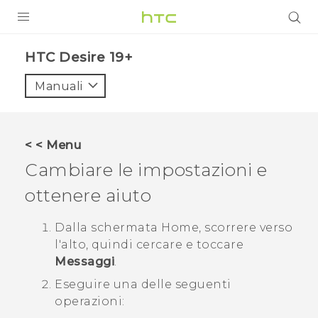
PRODOTTI
‎HTC Desire 19+‎‎
VIVE
Manuali
G REIGNS
SMARTPHONE
< < Menu
ACCESSORI
Cambiare le impostazioni e
VIVERSE
ottenere aiuto
ASSISTENZA
Dalla schermata
Home
, scorrere verso
l'alto, quindi cercare e toccare
Accessori e dispositivi HTC
Accesso
Messaggi
.
Eseguire una delle seguenti
operazioni: