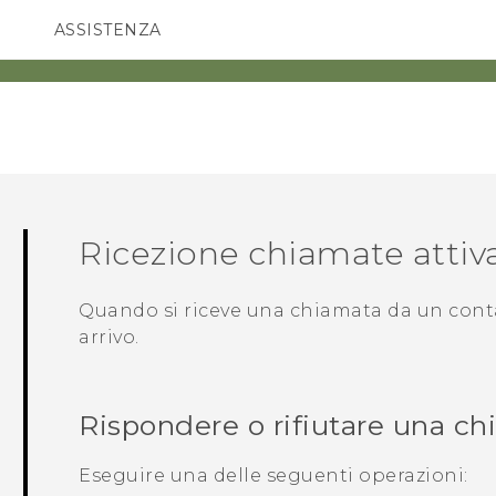
ASSISTENZA
Accessori e dispositivi HTC
SMARTPHONE
ACCESSORI
Ricezione chiamate attiv
Quando si riceve una chiamata da un cont
arrivo
.
Rispondere o rifiutare una c
Eseguire una delle seguenti operazioni: