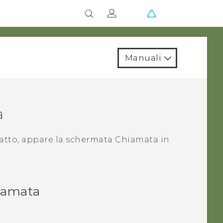
Manuali
a
atto, appare la schermata
Chiamata in
hiamata