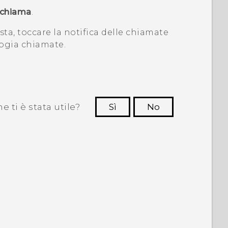
ichiama
.
ta, toccare la notifica delle chiamate
ogia chiamate
.
 ti è stata utile?
Sì
No
Grazie!