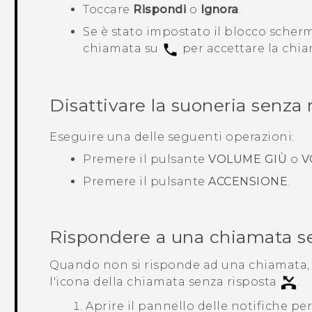
Toccare
Rispondi
o
Ignora
.
Se è stato impostato il blocco schermo
chiamata su
per accettare la chi
Disattivare la suoneria senza 
Eseguire una delle seguenti operazioni:
Premere il pulsante
VOLUME GI Ù
o
V
Premere il pulsante
ACCENSIONE
.
Rispondere a una chiamata se
Quando non si risponde ad una chiamata, ne
l'icona della chiamata senza risposta
.
Aprire il pannello delle notifiche pe