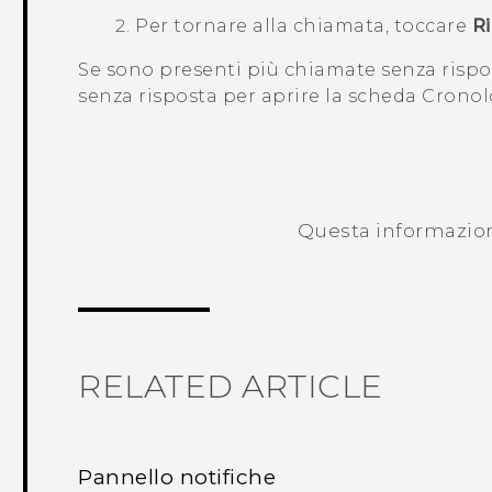
Per tornare alla chiamata, toccare
R
Se sono presenti più chiamate senza rispos
senza risposta per aprire la scheda
Cronol
Questa informazione
RELATED ARTICLE
Pannello notifiche