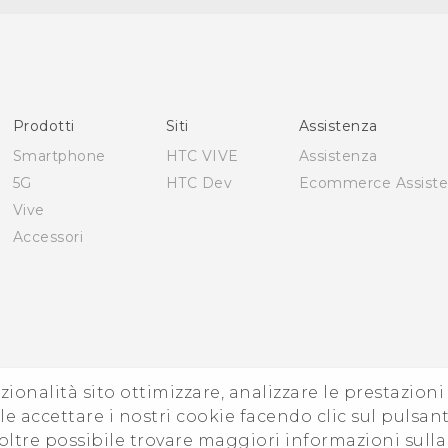
Italiano - Guida alle funzioni principali
Italiano - Manuale utente
Italiano - Guida sulla sicurezza e sulla normativa
Quick start guide
User manual
Prodotti
Siti
Assistenza
English - Safety and regulatory guide
Smartphone
HTC VIVE
Assistenza
5G
HTC Dev
Ecommerce Assist
Vive
Accessori
zionalità sito ottimizzare, analizzare le prestazion
e accettare i nostri cookie facendo clic sul pulsant
oltre possibile trovare maggiori informazioni sull