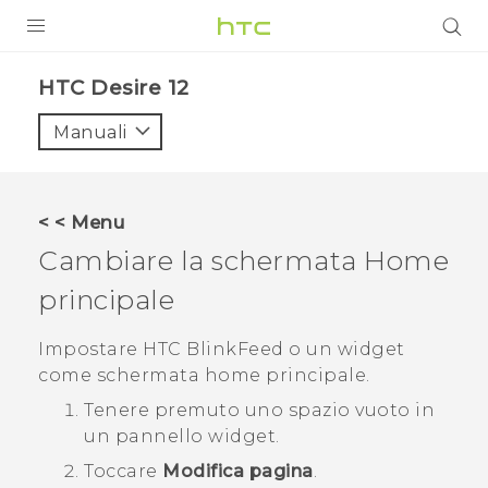
PRODOTTI
HTC Desire 12‎
VIVE
Manuali
G REIGNS
SMARTPHONE
< < Menu
ACCESSORI
Cambiare la schermata Home
VIVERSE
principale
ASSISTENZA
Impostare
HTC BlinkFeed
o un widget
come schermata home principale.
Accessori e dispositivi HTC
Accesso
Tenere premuto uno spazio vuoto in
un pannello widget.
Toccare
Modifica pagina
.