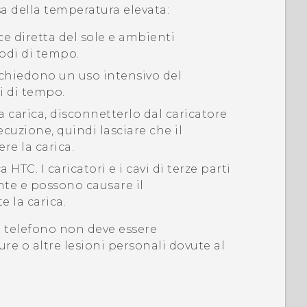
sa della temperatura elevata:
uce diretta del sole e ambienti
odi di tempo.
richiedono un uso intensivo del
i di tempo.
a carica, disconnetterlo dal caricatore
ecuzione, quindi lasciare che il
re la carica.
HTC. I caricatori e i cavi di terze parti
te e possono causare il
 la carica.
 telefono non deve essere
re o altre lesioni personali dovute al