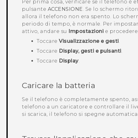
Per prima cosa, verificare se il telefono 
pulsante
ACCENSIONE
. Se lo schermo ritor
allora il telefono non era spento. Lo sche
periodo di tempo, è normale. Per impostar
attivo, andare su
Impostazioni
e procedere
Toccare
Visualizzazione e gesti
.
Toccare
Display, gesti e pulsanti
.
Toccare
Display
.
Caricare la batteria
Se il telefono è completamente spento, assi
telefono a un caricatore e controllare il li
si scarica, il telefono si spegne automatic