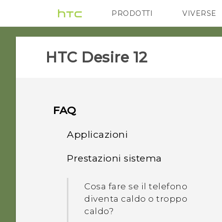
PRODOTTI
VIVERSE
VIVE
G REIGNS
HTC Desire 12‎
FAQ
Applicazioni
Prestazioni sistema
Perché l'Assistente
Google non si avvia
Cosa fare se il telefono
quando si pronuncia "OK
diventa caldo o troppo
Google"?
caldo?