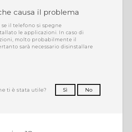
 che causa il problema
e se il telefono si spegne
llato le applicazioni.
In caso di
zioni, molto probabilmente il
rtanto sarà necessario disinstallare
 ti è stata utile?
Sì
No
Grazie!