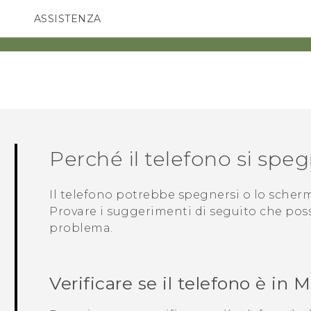
ASSISTENZA
Accessori e dispositivi HTC
SMARTPHONE
ACCESSORI
Perché il telefono si spe
Il telefono potrebbe spegnersi o lo schermo
Provare i suggerimenti di seguito che posso
problema.
Verificare se il telefono è in 