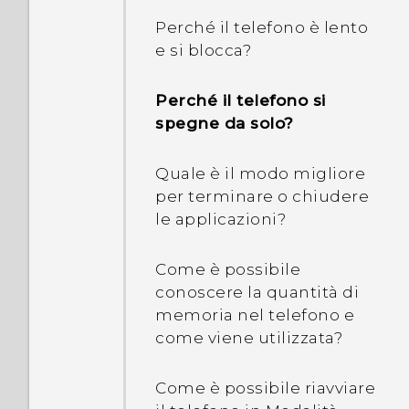
Come è possibile
Perché il telefono è lento
accedere all'account e-
e si blocca?
mail Microsoft
dall'applicazione Posta?
Perché il telefono si
spegne da solo?
Perché le applicazioni sul
telefono crashano o
Quale è il modo migliore
vengono chiuse
per terminare o chiudere
forzatamente?
le applicazioni?
Come è possibile sapere
Come è possibile
se è stata installata
conoscere la quantità di
un'applicazione di terze
memoria nel telefono e
parti nociva sul telefono?
come viene utilizzata?
Come è possibile
Come è possibile riavviare
impostare l'applicazione