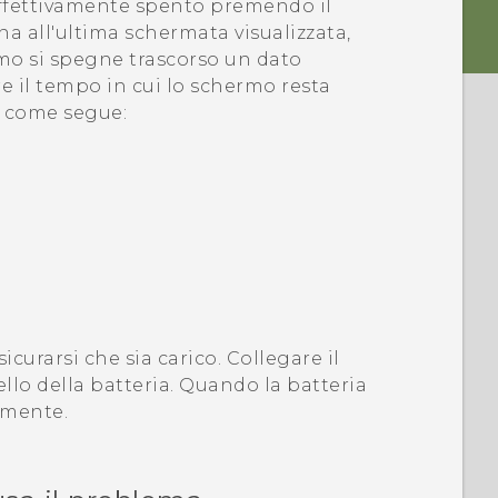
è effettivamente spento premendo il
na all'ultima schermata visualizzata,
rmo si spegne trascorso un dato
e il tempo in cui lo schermo resta
 come segue:
curarsi che sia carico. Collegare il
vello della batteria. Quando la batteria
amente.