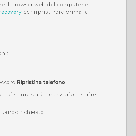
are il browser web del computer e
recovery
per ripristinare prima la
ni:
occare
Ripristina telefono
.
co di sicurezza, è necessario inserire
uando richiesto.