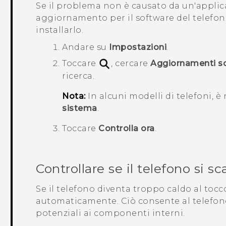
Se il problema non è causato da un'applica
aggiornamento per il software del telefono,
installarlo.
Andare su
Impostazioni
.
Toccare
, cercare
Aggiornamenti s
ricerca.
Nota:
In alcuni modelli di telefoni, è
sistema
.
Toccare
Controlla ora
.
Controllare se il telefono si 
Se il telefono diventa troppo caldo al toc
automaticamente. Ciò consente al telefono 
potenziali ai componenti interni.