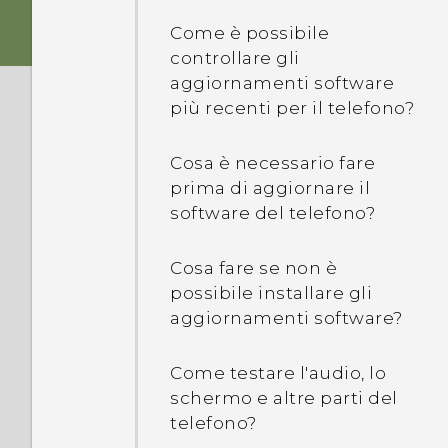
Premendo
Come è possibile
accidentalmente il
controllare gli
pulsante APPLICAZIONI
aggiornamenti software
RECENTI o INDIETRO i
più recenti per il telefono?
giochi in uso vengono
chiusi. Come è possibile
evitare?
Cosa è necessario fare
prima di aggiornare il
software del telefono?
Cosa è l'aggiunta
schermata e come è
possibile aggiungere
Cosa fare se non è
un'applicazione?
possibile installare gli
aggiornamenti software?
Come funziona Google
Play Protect e come è
Come testare l'audio, lo
possibile verificare se è
schermo e altre parti del
attivo?
telefono?