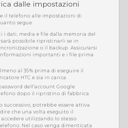
rica dalle impostazioni
e il telefono alle impostazioni di
quanto segue:
i i dati, media e file dalla memoria del
arà possibile ripristinarli se in
ncronizzazione o il backup. Assicurarsi
 informazioni importanti e i file prima
 almeno al 35% prima di eseguire il
ricatore HTC e sia in carica.
a password dell'account
Google
.
efono dopo il ripristino di fabbrica.
o successivo, potrebbe essere attiva
dire che una volta eseguito il
o accedere utilizzando lo stesso
 telefono. Nel caso venga dimenticata