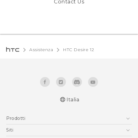
Contact Us
Assistenza
HTC Desire 12‎
Italia
Italiano - Guida alle funzioni principali
Prodotti
Italiano - Manuale utente
Italiano - Guida sulla sicurezza e sulla
Smartphone
Siti
normativa