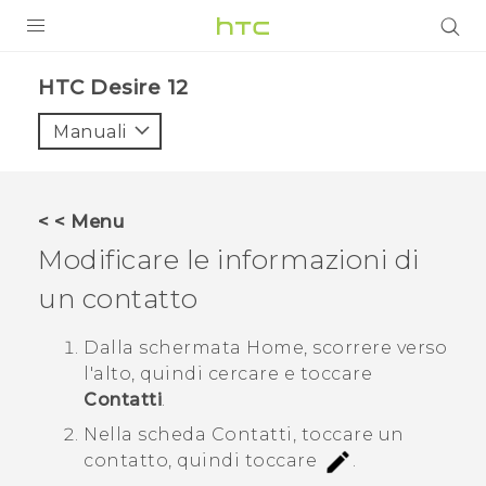
PRODOTTI
HTC Desire 12‎
VIVE
Manuali
G REIGNS
SMARTPHONE
< < Menu
ACCESSORI
Modificare le informazioni di
VIVERSE
un contatto
ASSISTENZA
Dalla schermata
Home
, scorrere verso
l'alto, quindi cercare e toccare
Accessori e dispositivi HTC
Accesso
Contatti
.
Nella scheda
Contatti
, toccare un
contatto, quindi toccare
.