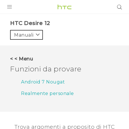
PRODOTTI
HTC Desire 12‎
VIVE
Manuali
G REIGNS
SMARTPHONE
< < Menu
ACCESSORI
Funzioni da provare
VIVERSE
Android 7 Nougat
ASSISTENZA
Realmente personale
Accessori e dispositivi HTC
Accesso
Trova argomenti a proposito di HTC