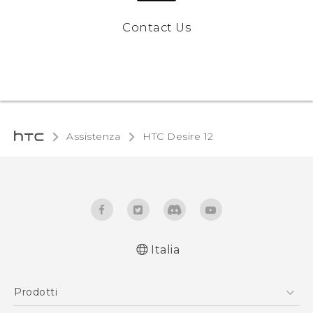
Contact Us
Assistenza
HTC Desire 12‎
Italia
Italiano - Guida alle funzioni principali
Prodotti
Italiano - Manuale utente
Italiano - Guida sulla sicurezza e sulla