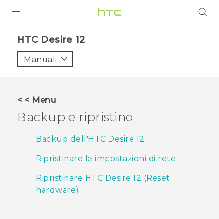
PRODOTTI
HTC Desire 12‎
VIVE
Manuali
G REIGNS
SMARTPHONE
< < Menu
ACCESSORI
Backup e ripristino
VIVERSE
Backup dell'HTC Desire 12
ASSISTENZA
Ripristinare le impostazioni di rete
Accessori e dispositivi HTC
Accesso
Ripristinare HTC Desire 12 (Reset
hardware)