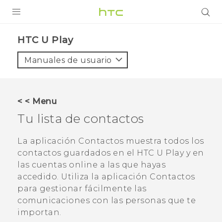
PRODUCTOS
HTC U Play‎
VIVE
Manuales de usuario
G REIGNS
SMARTPHONES
< < Menu
ACCESORIOS
Tu lista de contactos
VIVERSE
La aplicación
Contactos
muestra todos los
contactos guardados en el
HTC U Play
y en
AYUDA
las cuentas online a las que hayas
Dispositivos y accesorios HTC
accedido. Utiliza la aplicación
Contactos
Iniciar sesión
para gestionar fácilmente las
comunicaciones con las personas que te
importan.