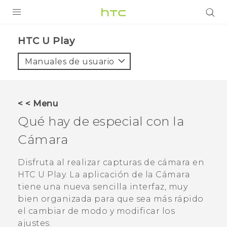
PRODUCTOS
HTC U Play‎
VIVE
Manuales de usuario
G REIGNS
SMARTPHONES
< < Menu
ACCESORIOS
Qué hay de especial con la
VIVERSE
Cámara
AYUDA
Disfruta al realizar capturas de cámara en
HTC U Play
. La aplicación de la
Cámara
Dispositivos y accesorios HTC
Iniciar sesión
tiene una nueva sencilla interfaz, muy
bien organizada para que sea más rápido
el cambiar de modo y modificar los
ajustes.