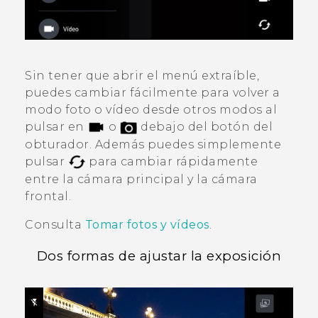
Sin tener que abrir el menú extraíble,
puedes cambiar fácilmente para volver a
modo foto o vídeo desde otros modos al
pulsar en
o
debajo del botón del
obturador. Además puedes simplemente
pulsar
para cambiar rápidamente
entre la cámara principal y la cámara
frontal.
Consulta
Tomar fotos y vídeos
.
Dos formas de ajustar la exposición