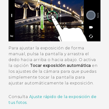
Para ajustar la exposición de forma
manual, pulsa la pantalla y arrastra el
dedo hacia arriba o hacia abajo. O activa
la opción
Tocar exposición automática
en
los ajustes de la cámara para que puedas
simplemente tocar la pantalla para
ajustar automáticamente la exposición.
Consulta
Ajuste rápido de la exposición de
tus fotos
.