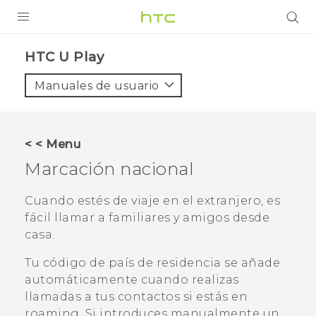
PRODUCTOS
HTC U Play‎
VIVE
Manuales de usuario
G REIGNS
SMARTPHONES
< < Menu
ACCESORIOS
Marcación nacional
VIVERSE
Cuando estés de viaje en el extranjero, es
fácil llamar a familiares y amigos desde
AYUDA
casa.
Dispositivos y accesorios HTC
Iniciar sesión
Tu código de país de residencia se añade
automáticamente cuando realizas
llamadas a tus contactos si estás en
roaming. Si introduces manualmente un