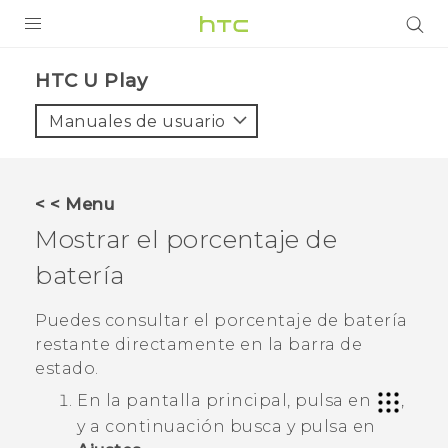
PRODUCTOS
HTC U Play‎
VIVE
Manuales de usuario
G REIGNS
SMARTPHONES
< < Menu
ACCESORIOS
Mostrar el porcentaje de
VIVERSE
batería
AYUDA
Puedes consultar el porcentaje de batería
restante directamente en la barra de
Dispositivos y accesorios HTC
Iniciar sesión
estado.
En la
pantalla principal
, pulsa en
,
y a continuación busca y pulsa en