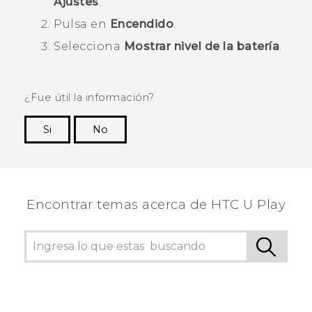
Ajustes
.
Pulsa en
Encendido
.
Selecciona
Mostrar nivel de la batería
.
¿Fue útil la información?
Si
No
¡Gracias! Tus comentarios ayudan a otras
personas a ver la información más útil.
Encontrar temas acerca de HTC U Play