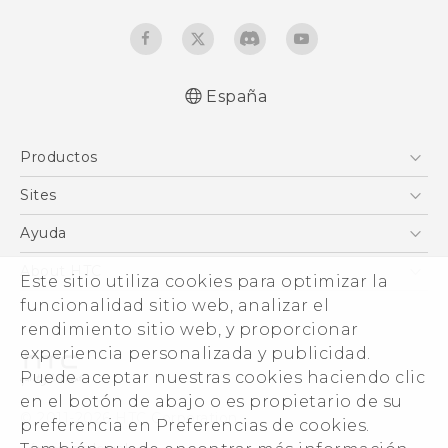
España
Español - Manual de inicio rápido
Productos
Español - Manual de usuario
Español - Guía de información legal y
Smartphones
Sites
seguridad
5G
HTC Vive
Ayuda
English - Quick start guide
VIVE
English - User manual
HTC Dev
Centro de asistencia
About HTC
Este sitio utiliza cookies para optimizar la
Accesorios
English - Safety and regulatory guide
Inicio
eCommerce Support
ESG
funcionalidad sitio web, analizar el
rendimiento sitio web, y proporcionar
Información corporativa
experiencia personalizada y publicidad.
Inversores (inglés)
Puede aceptar nuestras cookies haciendo clic
Cookie Preferences
en el botón de abajo o es propietario de su
© 2011-2026 HTC Corporation
preferencia en Preferencias de cookies.
Trabaja con nosotros