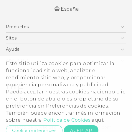
España
Español - Manual de inicio rápido
Productos
Español - Manual de usuario
Español - Guía de información legal y
Smartphones
Sites
seguridad
5G
HTC Vive
Ayuda
English - Quick start guide
VIVE
English - User manual
HTC Dev
Centro de asistencia
About HTC
Este sitio utiliza cookies para optimizar la
Accesorios
English - Safety and regulatory guide
Inicio
eCommerce Support
funcionalidad sitio web, analizar el
ESG
rendimiento sitio web, y proporcionar
Información corporativa
experiencia personalizada y publicidad.
Inversores (inglés)
Puede aceptar nuestras cookies haciendo clic
Cookie Preferences
en el botón de abajo o es propietario de su
© 2011-2026 HTC Corporation
preferencia en Preferencias de cookies.
Trabaja con nosotros
También puede encontrar más información
Términos legales
Security and Privacy Whitepaper
sobre nuestra
Política de Cookies
aquí.
Contacto de privacidad:
Global-Privacy@htc.com
Cookie preferences
ACEPTAR