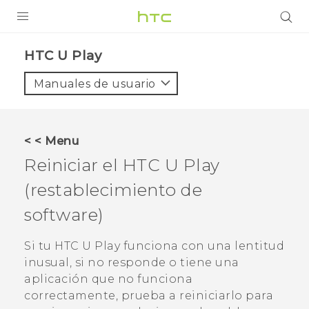
PRODUCTOS
HTC U Play‎
VIVE
Manuales de usuario
G REIGNS
SMARTPHONES
< < Menu
ACCESORIOS
Reiniciar el
HTC U Play
VIVERSE
(restablecimiento de
software)
AYUDA
Dispositivos y accesorios HTC
Si tu
HTC U Play
funciona con una lentitud
Iniciar sesión
inusual, si no responde o tiene una
aplicación que no funciona
correctamente, prueba a reiniciarlo para