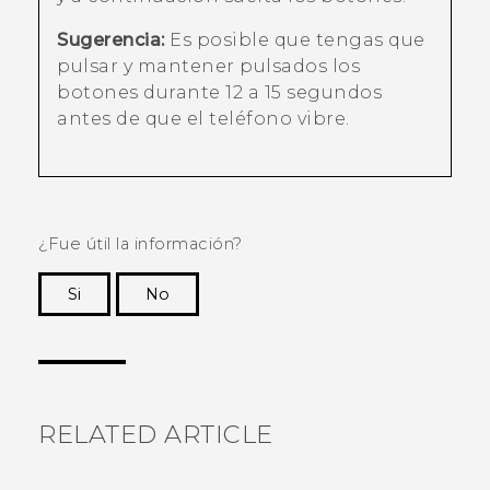
Sugerencia:
Es posible que tengas que
pulsar y mantener pulsados los
botones durante 12 a 15 segundos
antes de que el teléfono vibre.
¿Fue útil la información?
Si
No
¡Gracias! Tus comentarios ayudan a otras
personas a ver la información más útil.
RELATED ARTICLE