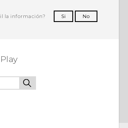
il la información?
Si
No
ras personas a ver la información más
útil.
Play