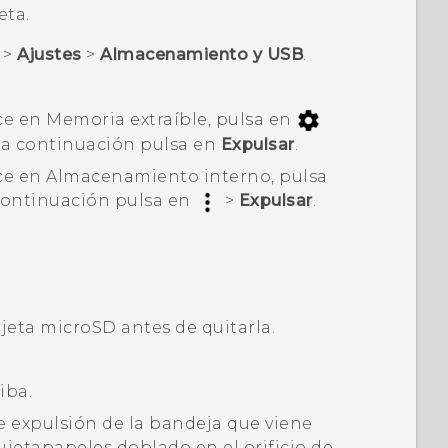
eta.
>
Ajustes
>
Almacenamiento y USB
.
ce en
Memoria extraíble
, pulsa en
y a continuación pulsa en
Expulsar
.
ce en
Almacenamiento interno
, pulsa
 continuación pulsa en
>
Expulsar
.
rjeta
microSD
antes de quitarla.
iba.
e expulsión de la bandeja que viene
ujetapapeles doblado en el orificio de