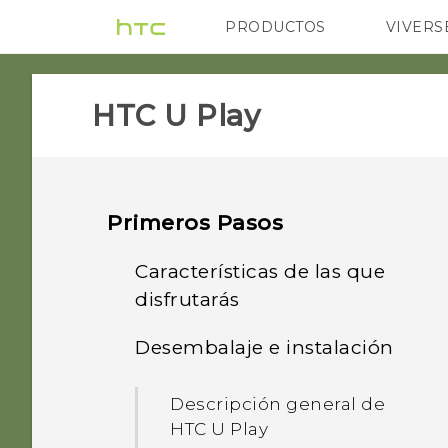
PRODUCTOS
VIVERS
VIVE
G REIGNS
Di
HTC U Play‎
Primeros Pasos
Características de las que
disfrutarás
Desembalaje e instalación
Qué hay de especial con
la Cámara
Descripción general de
HTC U Play
Sonido envolvente