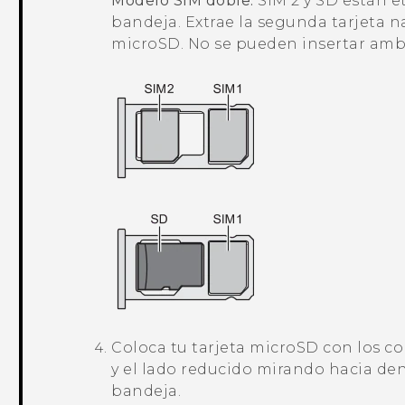
Modelo SIM doble:
SIM 2 y SD están 
bandeja. Extrae la segunda tarjeta
n
microSD
. No se pueden insertar amb
Coloca tu tarjeta
microSD
con los co
y el lado reducido mirando hacia dent
bandeja.