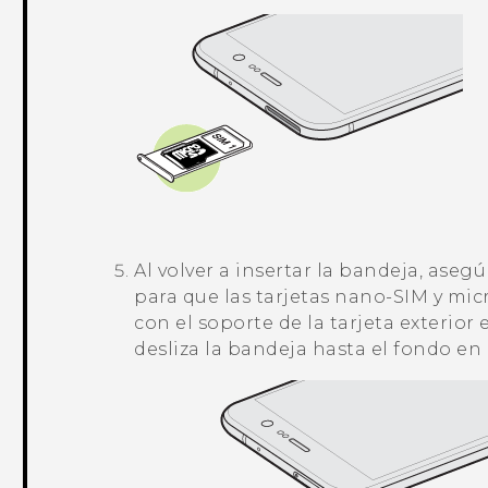
Al volver a insertar la bandeja, aseg
para que las tarjetas
nano-SIM
y
mic
con el soporte de la tarjeta exterior 
desliza la bandeja hasta el fondo en 