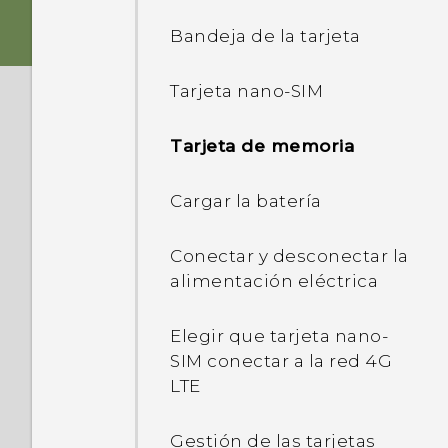
Bandeja de la tarjeta
Sensor de huella digital
Tarjeta nano-SIM
Boost+
Tarjeta de memoria
HTC Sense Companion
Cargar la batería
Personalización
Conectar y desconectar la
Android 6.0 Marshmallow
alimentación eléctrica
Elegir que tarjeta nano-
SIM conectar a la red 4G
LTE
Gestión de las tarjetas