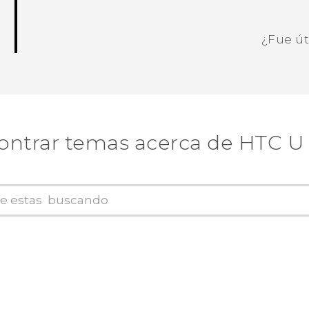
¿Fue út
¡Gracias! Tus comentarios ayudan a ot
ontrar temas acerca de HTC U 