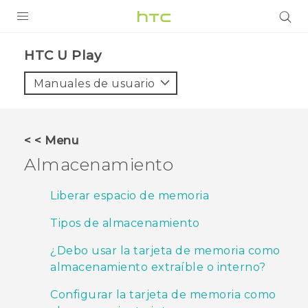
PRODUCTOS
HTC U Play‎
VIVE
Manuales de usuario
G REIGNS
SMARTPHONES
< < Menu
ACCESORIOS
Almacenamiento
VIVERSE
Liberar espacio de memoria
AYUDA
Tipos de almacenamiento
Dispositivos y accesorios HTC
Iniciar sesión
¿Debo usar la tarjeta de memoria como
almacenamiento extraíble o interno?
Configurar la tarjeta de memoria como