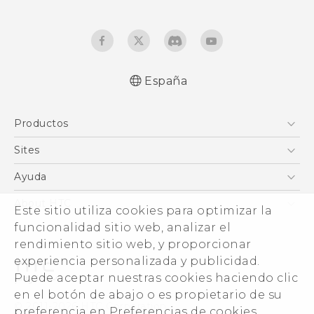
España
Español - Manual de inicio rápido
Productos
Español - Manual de usuario
Español - Guía de información legal y
Smartphones
Sites
seguridad
5G
HTC Vive
Ayuda
English - Quick start guide
VIVE
English - User manual
HTC Dev
Centro de asistencia
About HTC
Este sitio utiliza cookies para optimizar la
Accesorios
English - Safety and regulatory guide
Inicio
eCommerce Support
funcionalidad sitio web, analizar el
ESG
rendimiento sitio web, y proporcionar
Información corporativa
experiencia personalizada y publicidad.
Inversores (inglés)
Puede aceptar nuestras cookies haciendo clic
Cookie Preferences
en el botón de abajo o es propietario de su
© 2011-2026 HTC Corporation
preferencia en Preferencias de cookies.