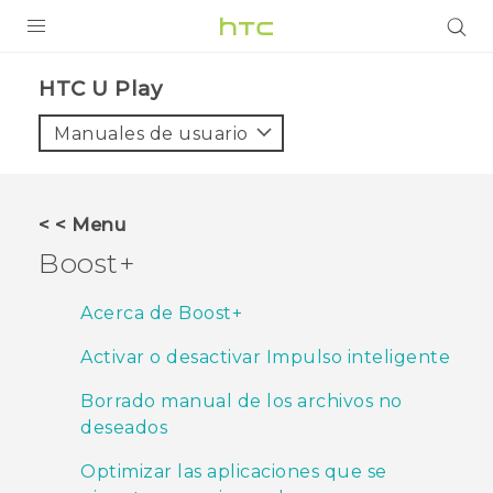
PRODUCTOS
HTC U Play‎
VIVE
Manuales de usuario
G REIGNS
SMARTPHONES
< < Menu
ACCESORIOS
Boost+
VIVERSE
Acerca de Boost+
AYUDA
Activar o desactivar Impulso inteligente
Dispositivos y accesorios HTC
Iniciar sesión
Borrado manual de los archivos no
deseados
Optimizar las aplicaciones que se