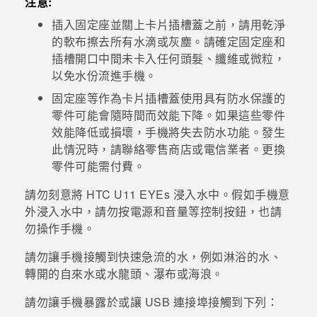
注意:
插入固定座並關上卡片插槽蓋之前，請用乾淨
的軟布擦去所有水滴或灰塵。請確定固定座和
插槽開口中間未卡入任何頭髮、纖維或微粒，
以免水份流進手機。
固定座等作為卡片插槽蓋使用具有防水保護的
零件可能會隨時間而效能下降。如果這些零件
效能降低或損壞，手機將失去防水功能。發生
此情況時，請聯絡零售商店或電信業者。更換
零件可能需付費。
請勿刻意將
HTC U11 EYEs
浸入水中。假如手機意
外浸入水中，請勿按
電源
和
音量
等控制按鈕，也請
勿操作手機。
請勿讓手機接觸到快速急流的水，例如淋浴的水、
轉開的自來水或水龍頭、瀑布或海浪。
請勿讓手機暴露於或讓 USB 連接埠接觸到下列：