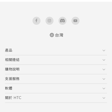
台灣
快速入門手冊
產品
使用手冊
5G
相關連結
智慧型手機
HTC Research
購物說明
配件
購物須知
支援服務
VIVE
訂單管理
到府收送維修服務
軟體
付款方式
服務中心資訊
應用程式
關於 HTC
售後服務
客戶服務佈告欄
手機功能
ESG
常見問題
產品有限保固說明