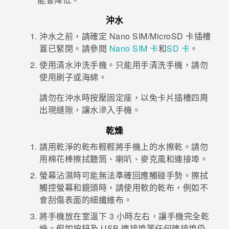
沖水
沖水之前，請確定
Nano SIM
/
MicroSD
卡插槽
蓋已緊閉。
請參閱
Nano SIM
卡
和
SD 卡
。
使用清水沖洗手機。只能用手清洗手機，請勿
使用刷子或海綿。
請勿在沖水時按壓固定座，以免卡片插槽四周
出現縫隙，讓水滲入手機。
乾燥
請用乾淨的乾布輕輕將手機上的水擦乾。請勿
用棉花棒擦拭聽筒、喇叭、麥克風和連接埠。
螢幕沾濕時可能無法準確回應觸碰手勢。擦拭
觸控螢幕和鏡頭時，請使用軟的乾布，例如不
會刮傷表面的細纖維布。
將手機放在室溫下 3 小時左右，讓手機完全乾
燥。假如按鈕及 USB 連接埠等任何連接埠仍