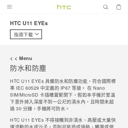
產品
HTC U11 EYEs‎
VIVE
指南下載
G REIGNS
智慧型手機
< < Menu
配件
防水和防塵
VIVERSE
HTC U11 EYEs
具備防水和防塵功能，符合國際標
準 IEC 60529 中定義的 IP67 等級。
在
Nano
優惠專區
SIM
/
MicroSD
卡插槽蓋緊閉下，假如本手機於室溫
下意外掉入深度不到一公尺的清水內，且時間未超
焦點訊息
銷售門市
過 30 分鐘，手機將可防水。
校園專案
銷售通路
支援服務
HTC U11 EYEs
不得接觸到非清水、高壓或大量快
企業採購
速流動的水或沙子，否則可能造成過熱、觸電或使
VIVELAND