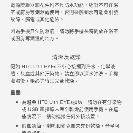
電源變壓器和配件均不具防水功能。絕對不可在浴
室或廚房等潮濕處使用，否則碰觸到水可能會引發
故障、觸電或其他危險。
因為手機無法防濕氣，請勿將手機長時間放在浴室
或廚房等潮濕的地方。
清潔及乾燥
假如
HTC U11 EYEs
不小心接觸到海水、化學液
體、灰塵或其他汙染物，請立即以清水沖洗。手機
潮濕後，務必等待其完全乾燥。
重要:
為避免
HTC U11 EYEs
損壞，請勿在有汙染物
或 USB 連接埠未完全乾燥前使用手機。在這
些情況下，請勿連接任何外接裝置。
假如聽筒、喇叭和麥克風未充份乾燥，音量可
能會降低。