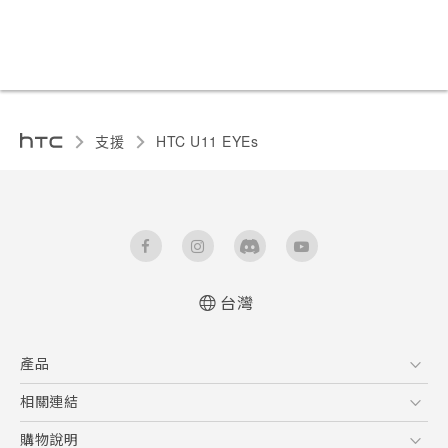
支援
HTC U11 EYEs‎
台灣
快速入門手冊
產品
使用手冊
5G
相關連結
智慧型手機
HTC Research
購物說明