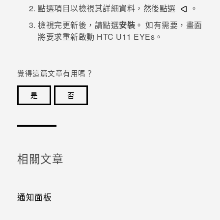
點選項目以檢視其詳細資料，然後點選
。
登入
檢視完更新後，請點選
安裝
。
如有需要，畫面
將要求重新啟動
HTC U11 EYEs
。
覺得這篇文章有用嗎？
是
否
感謝您！您的意見回報可協助他人查看最實用的資訊。
相關文章
通知面板