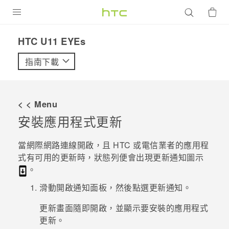
產品
HTC U11 EYEs‎
VIVE
指南下載
G REIGNS
智慧型手機
< < Menu
配件
安裝應用程式更新
VIVERSE
當網際網路連線開啟，且 HTC 或電信業者的應用程
式有可用的更新時，狀態列便會出現更新通知圖示
優惠專區
。
焦點訊息
銷售門市
滑動開啟通知面板，然後點選更新通知。
校園專案
銷售通路
支援服務
更新
畫面隨即開啟，並顯示要安裝的應用程式
更新。
企業採購
VIVELAND