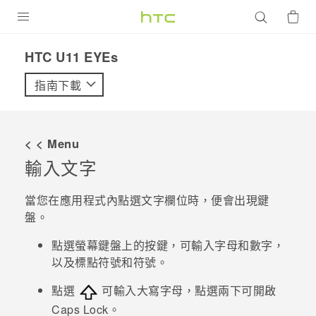
產品
HTC U11 EYEs‎
VIVE
指南下載
G REIGNS
智慧型手機
< < Menu
配件
輸入文字
VIVERSE
當您在應用程式內點選文字欄位時，便會出現鍵
盤。
優惠專區
點選螢幕鍵盤上的按鍵，可輸入字母和數字，
焦點訊息
銷售門市
以及標點符號和符號。
校園專案
銷售通路
支援服務
點選
可輸入大寫字母，點選兩下可開啟
企業採購
Caps Lock。
VIVELAND