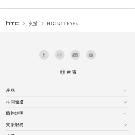
支援
HTC U11 EYEs‎
台灣
快速入門手冊
產品
使用手冊
5G
相關連結
智慧型手機
HTC Research
購物說明
配件
購物須知
支援服務
VIVE
訂單管理