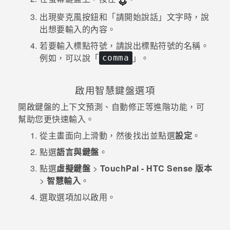
出現麥克風按鈕和「請開始說話」文字時，說
出想要輸入的內容。
若要輸入標點符號，請說出標點符號的名稱。
例如，可以說「
」。
comma
啟用智慧鍵盤選項
開啟鍵盤的上下文預測、自動修正等進階功能，可
幫助您更快速輸入。
從
主畫面
向上滑動，然後找出並點選
設定
。
點選
語言與鍵盤
。
點選
虛擬鍵盤
>
TouchPal - HTC Sense 版本
>
智慧輸入
。
選取選項加以啟用。