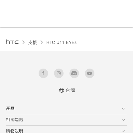
支援
HTC U11 EYEs‎
台灣
快速入門手冊
產品
使用手冊
5G
相關連結
智慧型手機
HTC Research
購物說明