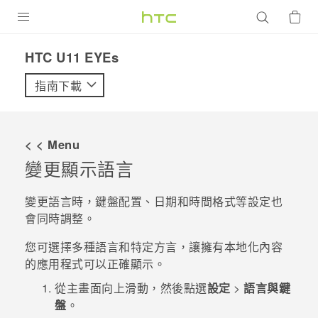
產品
HTC U11 EYEs‎
VIVE
指南下載
G REIGNS
智慧型手機
< < Menu
配件
變更顯示語言
VIVERSE
變更語言時，鍵盤配置、日期和時間格式等設定也
會同時調整。
優惠專區
您可選擇多種語言和特定方言，讓擁有本地化內容
焦點訊息
銷售門市
的應用程式可以正確顯示。
校園專案
銷售通路
支援服務
從
主畫面
向上滑動，然後點選
設定
>
語言與鍵
盤
。
企業採購
VIVELAND