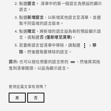
點選
語言
。
清單中的第一個語言為預設的顯示
語言。
登入
點選
新增語言
，以新增其他語言至清單，並選
取不同區域的語言版本。
點選
確定
，將新增的語言設為新的預設顯示語
言，或點選
否 (僅新增至清單)
。
若要將語言從清單中移除，請點選
>
移
除
，然後選取要移除的語言。
提示:
也可以按住想要的語言旁的
，然後將其拖
曳到清單開頭，以設為顯示語言。
覺得這篇文章有用嗎？
是
否
感謝您！您的意見回報可協助他人查看最實用的資訊。