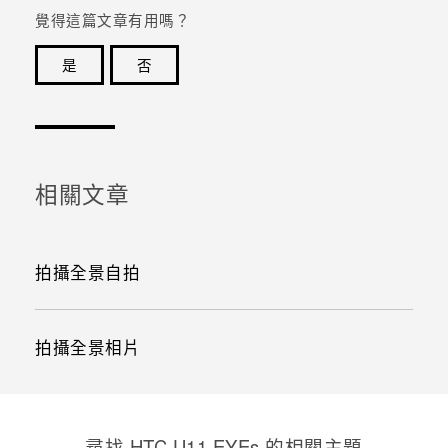
覺得這篇文章有用嗎？
是
否
感謝您！您的意見回報可協助他人查看最實用的資訊。
相關文章
拍攝全景自拍
拍攝全景相片
尋找 HTC U11 EYEs 的相關主題