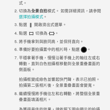
式。
登入
切換為
全景自拍
模式。
如需詳細資訊，請參閱
選擇拍攝模式
。
點選
開啟滑出式選單。
點選
切換為
。
將手機拿到與臉同高，並保持直向。
準備好要拍攝置中的相片時，點選
。
平穩拿著手機，慢慢沿著手機上的軸往左或右
轉動，直到白色拍攝框移動到全景重疊畫面的
側面板。
拍攝框變成綠色並響起快門聲，表示已拍照。
拍攝第二張相片後，全景重疊畫面會變寬。
繼續慢慢將手機往左和右轉動，將整個全景重
疊畫面填滿相片。
為獲得最佳的效果，請依照下圖中顯示的拍攝