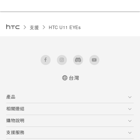
支援
HTC U11 EYEs‎
台灣
快速入門手冊
產品
使用手冊
5G
相關連結
智慧型手機
HTC Research
購物說明
配件
購物須知
支援服務
VIVE