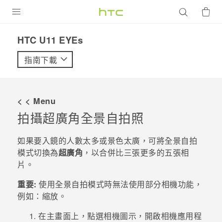
產品
HTC U11 EYEs‎
VIVE
指南下載
G REIGNS
智慧型手機
< < Menu
配件
拍攝超廣角全景自拍照
VIVERSE
如果要入鏡的人數太多或景色太廣，可將
全景自拍
模式切換為
超廣角
，以合併比三張更多的五張相
優惠專區
片。
焦點訊息
銷售門市
重要:
使用
全景自拍
模式時無法使用部分相機功能，
校園專案
例如：縮放。
銷售通路
支援服務
企業採購
在
主畫面
上，點選相機圖示，開啟
相機
應用程
VIVELAND