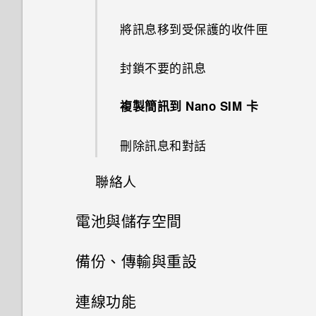
拍攝 RAW 相片
識出我的手機？
如何關閉使用 TouchPal 鍵盤輸
使用 MicroSD 記憶卡作為可移
PIN 碼或圖形該怎麼辦？
快速撥號
我認為麥克風壞了。該怎麼做？
郵件
重新啟動 HTC U11 EYEs (軟體
結束或關閉應用程式最好的方式
設定預設應用程式
新增社交網路、電子郵件帳號等
如何知道我是否在手機上安裝了
USB Type-C 接頭與舊手機上的
將訊息移到受保護的收件匣
入時的震動？
除式儲存裝置和使用內部儲存空
指派應用程式動作的範例
自拍
重設)
為何？
惡意的第三方應用程式？
micro USB 接頭有何不同？
能否使用 Wi-Fi 直連 與其他手
間有何不同？
手機遺失或遭竊時該怎麼辦？
通話期間可以執行的動作
能否變更手機上系統的字型樣式
氣象
設定應用程式連結
設定臉孔辨識解鎖
機分享媒體檔？
封鎖不要的訊息
為何通話期間聽不到來電及訊息
變更應用程式動作
用散景模式自拍
和大小？
通知
如何查看手機內建的記憶體容量
如何設定預設的簡訊應用程式？
螢幕關閉一段時間後，為何我無
通知？
何謂智慧鎖及如何使用？
設定多方通話
及使用量？
時鐘
法接收郵件與即時訊息通知？網
停用應用程式
使用雙網路管理員管理 Nano
複製簡訊到 Nano SIM 卡
透過臉孔辨識解鎖即可以握壓方
快速調整相片曝光
如何將喜愛的歌曲或音樂設為鈴
Motion Launch 手勢啟動
路電台廣播也停止了。
SIM 卡
如何在 HTC 訊息應用程式內以
有未讀取的通知時，不斷重複發
式解鎖手機
聲？
為何重新開啟或開啟手機時出現
通話記錄
如何重新啟動手機以進入安全模
錄音機
粗體顯示未讀取的訊息？
出聲音和震動。要如何停止？
刪除訊息和對話
要求我輸入密碼以解密手機？
拍攝全景自拍
式？
選取、複製及貼上文字
手機無法開機時該怎麼做？
指紋辨識器
開啟側框啟動
能否分別調整鈴聲和通知音效的
切換靜音、震動和一般模式
如何調整 HTC 訊息中的字型大
聯絡人
為何無法自訂快速設定面板中的
音量？
移除螢幕鎖時出現裝置保護功能
拍攝超廣角全景自拍照
如何從通知面板中移除顯示特定
擷取手機畫面
小？
如何使用硬體按鍵重新啟動手
按鍵列
項目？
將停止運作的訊息，裝置保護是
新增應用程式、快速設定和聯絡
本國撥號
應用程式正在背景中執行的通
機？
電池與儲存空間
什麼意思？
人
聯絡人清單
如何關閉擷取畫面時的快門聲？
拍攝全景相片
知？
錄製手機螢幕畫面
如何顯示執行中應用程式的清
選擇要連線到 4G LTE 網路的
單？
如果手機不斷重新啟動或無法開
Nano SIM 卡
電池
備份、傳輸與重設
為何我的手機無法使用臉部辨識
調整側框啟動位置
新增新的聯絡人
為何播放 YouTube 影片時無法
如何查看手機最新的軟體更新？
機進入主畫面，該怎麼辦？
輸入文字
解除鎖定？
使用子母畫面？
儲存空間
如何啟用開發人員選項？
備份與重設
顯示電池百分比
連線功能
Edge Sense 是什麼？
編輯聯絡人的資訊
更新手機軟體前該做哪些準備？
手機無法充電時該怎麼做？
如何加快輸入速度？
為何我的手機無法使用指紋喚醒