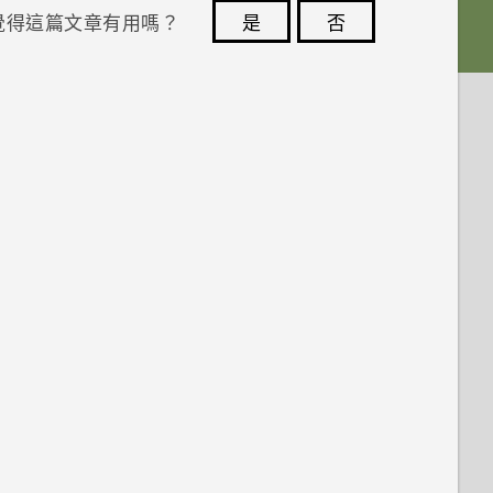
覺得這篇文章有用嗎？
是
否
您的意見回報可協助他人查看最實用的資訊。