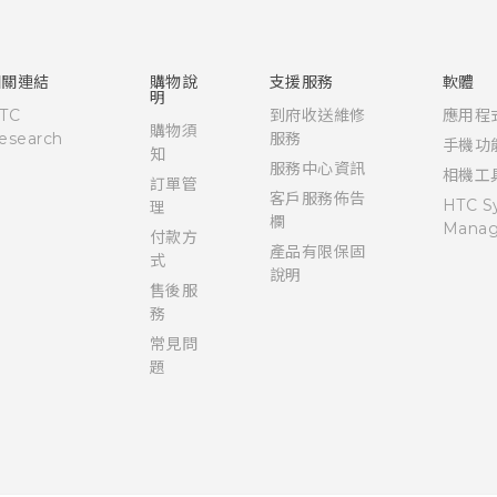
快速入門手冊
使用手冊
相關連結
購物說
支援服務
軟體
明
TC
到府收送維修
應用程
購物須
esearch
服務
手機功
知
服務中心資訊
相機工
訂單管
客戶服務佈告
HTC S
理
欄
Manag
付款方
產品有限保固
式
說明
售後服
務
常見問
題