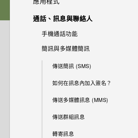
應用程式
動 Google 個人助理？
如何將手機的網際網路連線分享
做？
音效與顯示
Edge Sense
能否讓相機停留在待機模式以節
音效偏好設定
給其他裝置使用？
HTC Sense 主畫面
卡片固定座
進階相機功能
啟動列
Edge Sense
省電力？要如何設定？
變更主畫面
Google 相簿
HTC 相機
通話、訊息與聯絡人
我經常因為誤觸最近使用的應用
儲存空間
為何 Edge Sense 握壓手勢在
更新
為何在 HTC U11 EYEs 上使用
程式或 返回鍵而退出正在玩的
變更握壓手機時的執行動作
要如何得知我的手機能否在其他
休眠模式
螢幕關閉下無法運作？
變更來電鈴聲
Nano SIM 卡
舊款的 HTC USB Type-C 耳機
新增主畫面小工具
安裝及移除應用程式
拍攝高動態縮時攝影影片
側框啟動
為何拍攝的人像照在電腦上會以
設定主畫面桌布
遊戲。如何避免此狀況？
選擇拍攝模式
手機通話功能
Google 相簿功能介紹
電源與充電
國家的本國網路內使用？
如何將檔案與資料夾複製或移到
時會出現雜音？
橫向顯示？
從 Google Play 商店安裝應用
啟用進階模式
鎖定螢幕
為何 Edge Sense 握壓手勢在
記憶卡？
變更通知音效
使用應用程式
SD 卡
新增主畫面捷徑
程式更新
相機應用程式如何拍攝 RAW 相
簡訊與多媒體簡訊
從 Google Play 商店取得應用
豐富的音效
備份與傳輸
變更預設字型大小
何謂螢幕固定功能？如何固定應
拍攝相片
檢視相片及影片
撥打訊息、電子郵件或日曆活動
我透過藍牙傳送了一些檔案到電
我的手機是否向下相容於不支援
手機面朝下時無法運作？
為何無法在 HTC 手機上使用我
片？
程式
為何無法邊錄影邊拍照？
用程式？
中的電話號碼
Edge Sense 語音輸入
腦。檔案存到哪裡去了？
Qualcomm Quick Charge 3.0
HTC 應用程式
動作手勢
如何檢視 USB 隨身碟內的檔案
設定預設音量
自己的數位式 3.5mm 耳機轉接
存取應用程式
使用保護殼
通話與 SIM 卡
分類小工具面板和啟動列上的應
軟體與應用程式更新
螢幕擷取工具
傳送簡訊 (SMS)
如何備份相片及影片？
設定相片品質和大小
的充電配件？
編輯相片
如何找出手機的 IMEI/MEID 和
與資料夾？
器？
用程式
慢動作錄影
從網路下載應用程式
為何我的手機會自動停止錄影？
Google Play Protect 有何作
收到來電
指派其他的語音助理應用程式至
如何在電信業者的網路中新增存
序號？
Boost+
觸控手勢
系統效能
設定您專屬 HTC USonic 耳機
排列應用程式
為電池充電
如何在未通話時讓電話撥號列出
安裝軟體更新
用？如何查看功能是否啟用？
完全個人專屬
如何在訊息內加入簽名？
如何在手機與電腦之間複製檔
Edge Sense
拍攝連續的相片
取點？
只能使用隨附的 USB Type-C
變更慢動作影片的播放速度
我將記憶卡格式化以作為內部儲
Motion Launch 手勢啟動沒有作
移動主畫面項目
我的聯絡人及其個人檔案圖片而
Pro 手動模式使用提示
解除安裝應用程式
相片看起來模糊不清嗎？以下有
案？
傳輸線嗎？能否使用第三方的傳
緊急電話
安全性
為何手機會對我說話？如何關閉
存空間使用時，卻出現該記憶卡
用。我該怎麼做？
HTC BlinkFeed
認識手機設定
手機出狀況時該如何取得協助？
不是通話記錄？
應用程式捷徑
防水和防塵
一些拍照秘訣
安裝應用程式更新
如何在郵件應用程式內登入我的
Android 7 Nougat
輸線？
傳送多媒體訊息 (MMS)
調整握壓力道等級
如何拍出更棒相片的小提示
編輯高動態縮時攝影影片
此功能？
速度太慢的訊息。為什麼？
移除主畫面項目
選擇場景
Microsoft 電子郵件帳號？
我之前曾使用 HTC 備份。為何
使用智慧搜尋撥號
如何在重設手機後通過 Google
如何在 HTC U11 EYEs 上播放
HTC 主題
使用快速設定
為何手機反應緩慢且靜止不動？
我能將 Micro SIM 卡剪小為
多工作業
切換手機開關
手機現在未內建 HTC 備份？
可以透過 micro USB 轉 USB
傳送群組訊息
在應用程式中握壓以執行動作
使用HDR 強化
美化 RAW 相片
如何啟用或停用裝置管理員應用
我的手機是全新的，但可用儲存
登入畫面？
完整 18:9 長寬比的 YouTube 影
Nano SIM 卡以裝入手機內嗎？
手動調整相機設定
為何手機上的應用程式會當機並
Type-C 轉接器以使用現有的
程式？
空間卻比總容量少。為什麼？
撥打分機號碼
片？
HTC Sense Companion
旅行模式
為何手機會自動關機？
控制應用程式權限
初次設定手機
強制關閉？
USB 傳輸線嗎？
如何讓 HTC Sync Manager 辨
轉寄訊息
指派應用程式動作至握壓手勢
拍攝影片
剪輯影片
忘記了手機的螢幕鎖定密碼、