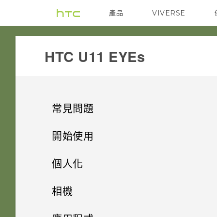
產品
VIVERSE
VIVE
G REIGNS
HTC U11 EYEs‎
常見問題
設定與其他
開始使用
無線與網路
手機上的各種便利功能
為何有時握壓手機後應用程式內
個人化
動作沒有反應？
應用程式
打開包裝與設定
手機能在找不到 Wi-Fi 或訊號
主畫面配置與字型
相機有哪些特殊功能
相機
太弱時自動切換至行動網路嗎？
手機裝入車用套件或自拍棒時常
相機
熟悉新手機的功能
為何說出「OK Google」無法啟
小工具與捷徑
會觸發 Edge Sense，該怎麼
HTC U11 EYEs 概觀
方便單手操作
拍照和錄影
新增或移除小工具面板