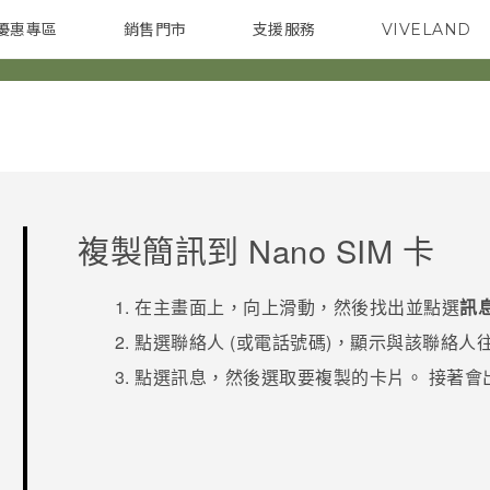
優惠專區
銷售門市
支援服務
VIVELAND
焦點訊息
智慧型手機
校園專案
銷售通路
配件
企業採購
複製簡訊到
Nano SIM
卡
在
主畫面
上，向上滑動，然後找出並點選
訊
點選聯絡人 (或電話號碼)，顯示與該聯絡人
點選訊息，然後選取要複製的卡片。
接著會