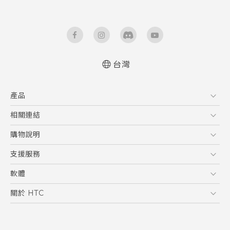
台灣
快速入門手冊
產品
使用手冊
5G
相關連結
智慧型手機
HTC Research
購物說明
配件
購物須知
支援服務
VIVE
訂單管理
到府收送維修服務
軟體
付款方式
服務中心資訊
應用程式
關於 HTC
售後服務
客戶服務佈告欄
手機功能
ESG
常見問題
產品有限保固說明
相機工具
新聞稿