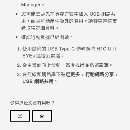
Manager
。
登入
您可能需要先在資費方案中加入 USB 網路共
用，而且可能產生額外的費用。請聯絡電信業
者取得詳細資料。
確認行動數據已經開啟。
使用隨附的
USB Type-C
傳輸線將
HTC U11
EYEs
連接到電腦。
從
主畫面
向上滑動，然後找出並點選
設定
。
在
無線和網路
底下點選
更多
>
行動網路分享
>
USB 網路共用
。
覺得這篇文章有用嗎？
是
否
感謝您！您的意見回報可協助他人查看最實用的資訊。