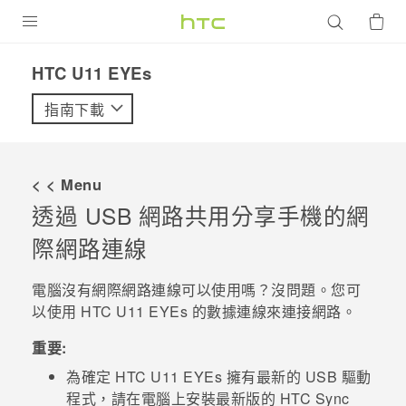
產品
HTC U11 EYEs‎
VIVE
指南下載
G REIGNS
智慧型手機
< < Menu
配件
透過 USB 網路共用分享手機的網
際網路連線
VIVERSE
優惠專區
電腦沒有網際網路連線可以使用嗎？沒問題。您可
以使用
HTC U11 EYEs
的數據連線來連接網路。
焦點訊息
銷售門市
重要:
校園專案
銷售通路
支援服務
為確定
HTC U11 EYEs
擁有最新的 USB 驅動
企業採購
程式，請在電腦上安裝最新版的
HTC Sync
VIVELAND