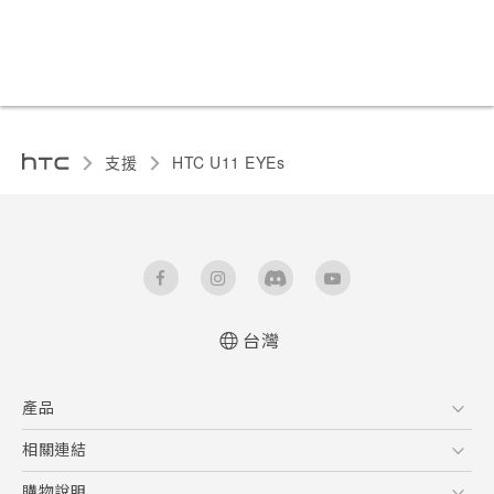
支援
HTC U11 EYEs‎
台灣
快速入門手冊
產品
使用手冊
5G
相關連結
智慧型手機
HTC Research
購物說明