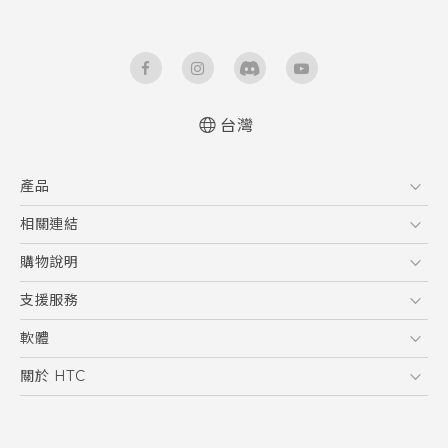
台灣
快速入門手冊
產品
使用手冊
5G
相關連結
智慧型手機
HTC Research
購物說明
配件
購物須知
支援服務
VIVE
訂單管理
到府收送維修服務
軟體
付款方式
服務中心資訊
應用程式
關於 HTC
售後服務
客戶服務佈告欄
手機功能
ESG
常見問題
產品有限保固說明
相機工具
新聞稿