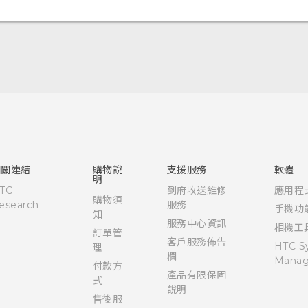
快速入門手冊
使用手冊
相關連結
購物說
支援服務
軟體
明
TC
到府收送維修
應用程
購物須
esearch
服務
手機功
知
服務中心資訊
相機工
訂單管
客戶服務佈告
HTC S
理
欄
Manag
付款方
產品有限保固
式
說明
售後服