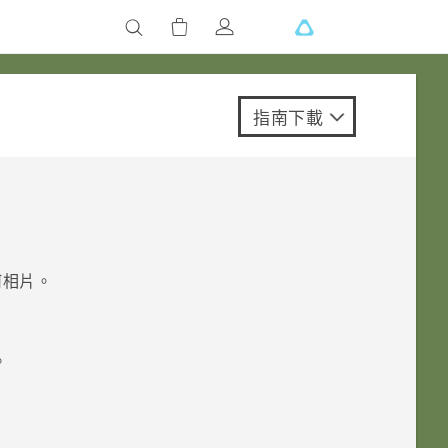
指南下載
何相片。
。