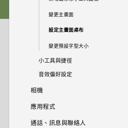
動 Google 個人助理？
如何將手機的網際網路連線分享
做？
音效與顯示
Edge Sense
能否讓相機停留在待機模式以節
給其他裝置使用？
HTC Sense 主畫面
卡片固定座
Edge Sense
省電力？要如何設定？
變更主畫面
我經常因為誤觸最近使用的應用
儲存空間
為何 Edge Sense 握壓手勢在
更新
為何在 HTC U11 EYEs 上使用
程式或 返回鍵而退出正在玩的
變更握壓手機時的執行動作
要如何得知我的手機能否在其他
休眠模式
螢幕關閉下無法運作？
Nano SIM 卡
舊款的 HTC USB Type-C 耳機
側框啟動
為何拍攝的人像照在電腦上會以
設定主畫面桌布
遊戲。如何避免此狀況？
電源與充電
國家的本國網路內使用？
如何將檔案與資料夾複製或移到
時會出現雜音？
橫向顯示？
從 Google Play 商店安裝應用
啟用進階模式
鎖定螢幕
為何 Edge Sense 握壓手勢在
記憶卡？
SD 卡
程式更新
豐富的音效
備份與傳輸
變更預設字型大小
何謂螢幕固定功能？如何固定應
我透過藍牙傳送了一些檔案到電
我的手機是否向下相容於不支援
手機面朝下時無法運作？
為何無法在 HTC 手機上使用我
為何無法邊錄影邊拍照？
用程式？
Edge Sense 語音輸入
腦。檔案存到哪裡去了？
Qualcomm Quick Charge 3.0
動作手勢
如何檢視 USB 隨身碟內的檔案
自己的數位式 3.5mm 耳機轉接
使用保護殼
通話與 SIM 卡
小工具與捷徑
軟體與應用程式更新
螢幕擷取工具
如何備份相片及影片？
的充電配件？
如何找出手機的 IMEI/MEID 和
與資料夾？
器？
為何我的手機會自動停止錄影？
Google Play Protect 有何作
指派其他的語音助理應用程式至
如何在電信業者的網路中新增存
序號？
觸控手勢
系統效能
音效偏好設定
為電池充電
如何在未通話時讓電話撥號列出
安裝軟體更新
用？如何查看功能是否啟用？
完全個人專屬
啟動列
如何在手機與電腦之間複製檔
Edge Sense
取點？
只能使用隨附的 USB Type-C
我將記憶卡格式化以作為內部儲
Motion Launch 手勢啟動沒有作
我的聯絡人及其個人檔案圖片而
相片看起來模糊不清嗎？以下有
案？
傳輸線嗎？能否使用第三方的傳
安全性
為何手機會對我說話？如何關閉
存空間使用時，卻出現該記憶卡
用。我該怎麼做？
認識手機設定
相機
手機出狀況時該如何取得協助？
不是通話記錄？
防水和防塵
變更來電鈴聲
一些拍照秘訣
安裝應用程式更新
如何在郵件應用程式內登入我的
Android 7 Nougat
新增主畫面小工具
輸線？
調整握壓力道等級
此功能？
速度太慢的訊息。為什麼？
Microsoft 電子郵件帳號？
我之前曾使用 HTC 備份。為何
如何在重設手機後通過 Google
拍照和錄影
如何在 HTC U11 EYEs 上播放
使用快速設定
為何手機反應緩慢且靜止不動？
應用程式
我能將 Micro SIM 卡剪小為
切換手機開關
變更通知音效
手機現在未內建 HTC 備份？
新增主畫面捷徑
可以透過 micro USB 轉 USB
在應用程式中握壓以執行動作
如何啟用或停用裝置管理員應用
我的手機是全新的，但可用儲存
登入畫面？
完整 18:9 長寬比的 YouTube 影
Nano SIM 卡以裝入手機內嗎？
為何手機上的應用程式會當機並
Type-C 轉接器以使用現有的
進階相機功能
程式？
空間卻比總容量少。為什麼？
片？
旅行模式
Google 相簿
HTC 相機
為何手機會自動關機？
通話、訊息與聯絡人
初次設定手機
設定預設音量
強制關閉？
USB 傳輸線嗎？
如何讓 HTC Sync Manager 辨
分類小工具面板和啟動列上的應
指派應用程式動作至握壓手勢
忘記了手機的螢幕鎖定密碼、