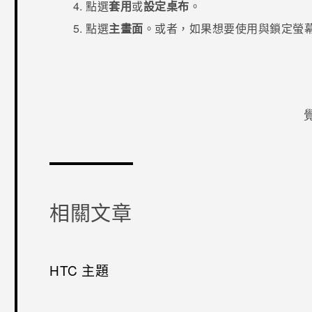
點選
套用
或
設定桌布
。
點選
主畫面
。或者，如果想要使用與鎖定螢
感謝您！
相關文章
HTC 主題