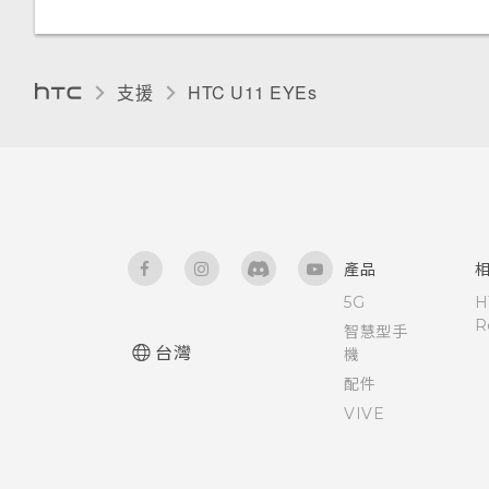
手套模式
支援
HTC U11 EYEs‎
產品
5G
H
R
智慧型手
台灣
機
配件
VIVE