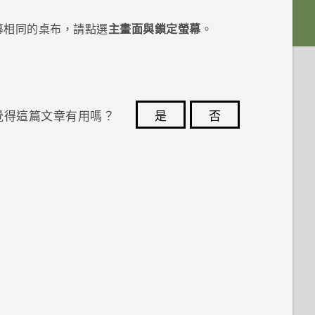
幕相同的桌布，請點選
主畫面與鎖定螢幕
。
覺得這篇文章有用嗎？
是
否
您的意見回報可協助他人查看最實用的資訊。