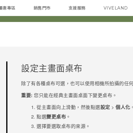
優惠專區
銷售門市
支援服務
VIVELAND
焦點訊息
智慧型手機
校園專案
銷售通路
配件
企業採購
設定主畫面桌布
除了有各種桌布可選，也可以使用相機所拍攝的任
重要:
您只能在
經典
主畫面桌面下變更桌布。
從
主畫面
向上滑動，然後點選
設定
>
個人化
點選
變更桌布
。
選擇要選取桌布的來源。