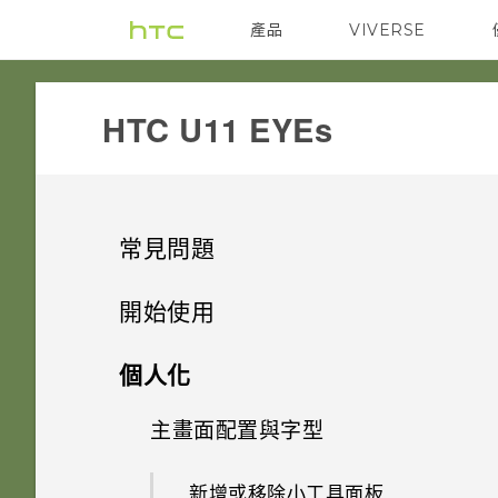
產品
VIVERSE
VIVE
G REIGNS
HTC U11 EYEs‎
常見問題
設定與其他
開始使用
無線與網路
手機上的各種便利功能
為何有時握壓手機後應用程式內
個人化
動作沒有反應？
應用程式
打開包裝與設定
手機能在找不到 Wi-Fi 或訊號
主畫面配置與字型
相機有哪些特殊功能
太弱時自動切換至行動網路嗎？
手機裝入車用套件或自拍棒時常
相機
熟悉新手機的功能
為何說出「OK Google」無法啟
會觸發 Edge Sense，該怎麼
HTC U11 EYEs 概觀
方便單手操作
新增或移除小工具面板