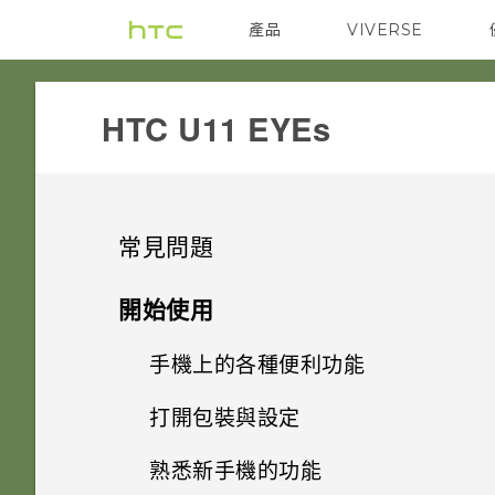
產品
VIVERSE
VIVE
G REIGNS
HTC U11 EYEs‎
常見問題
設定與其他
開始使用
無線與網路
手機上的各種便利功能
為何有時握壓手機後應用程式內
動作沒有反應？
應用程式
打開包裝與設定
手機能在找不到 Wi-Fi 或訊號
相機有哪些特殊功能
太弱時自動切換至行動網路嗎？
手機裝入車用套件或自拍棒時常
相機
熟悉新手機的功能
為何說出「OK Google」無法啟
會觸發 Edge Sense，該怎麼
HTC U11 EYEs 概觀
方便單手操作