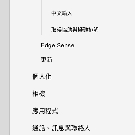
如何無法在 Google Play Music
或解除鎖定？
如果無法安裝軟體更新，該怎麼
中播放 WMA 音樂檔？
為何電池電力消耗如此快速？
中文輸入
辦？
為何手機設定螢幕鎖密碼後仍不
GPS 關閉時能否在鎖定螢幕上
Doze 模式如何節省電池電力？
取得協助與疑難排解
會鎖住？
如何在手機上測試音訊、顯示和
顯示氣象？
其他部分？
Edge Sense
為何省電模式和極致省電模式都
為何應用程式圖示不再顯示未讀
變成灰色停用狀態？
更新
手機異常過熱或溫度過高時該怎
訊息和通知等未讀項目數量？
變更握壓手機時的執行動作
麼辦？
Android 中的應用程式待機如何
個人化
從 Google Play 商店安裝應用
Google 相簿擁有與 HTC 相片
節省電池電力？
啟用進階模式
程式更新
集一樣的功能嗎？
主畫面配置與字型
相機
設定中的電池最佳化有何作用？
Edge Sense 語音輸入
軟體與應用程式更新
使用應用程式時不斷出現要求授
小工具與捷徑
拍照和錄影
新增或移除小工具面板
予權限的提示。為什麼？
應用程式
Qualcomm Quick Charge 3.0
指派其他的語音助理應用程式至
安裝軟體更新
運作方式？
Edge Sense
音效偏好設定
進階相機功能
啟動列
變更主畫面
Google 相簿
HTC 相機
通話、訊息與聯絡人
安裝應用程式更新
如何節省電池電力？