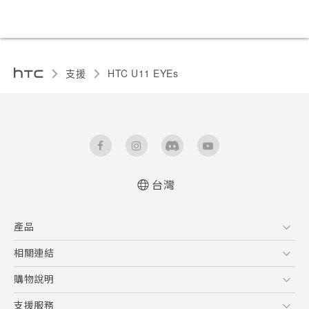
支援
HTC U11 EYEs‎
台灣
快速入門手冊
產品
使用手冊
5G
相關連結
智慧型手機
HTC Research
購物說明
配件
購物須知
支援服務