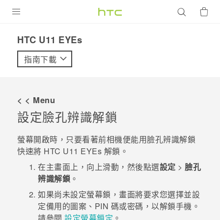
產品
HTC U11 EYEs‎
VIVE
指南下載
G REIGNS
智慧型手機
< < Menu
配件
設定
臉孔辨識解鎖
VIVERSE
螢幕開啟時，只要看著前相機便能用
臉孔辨識解鎖
快速將
HTC U11 EYEs
解鎖。
優惠專區
在
主畫面
上，向上滑動，然後點選
設定
>
臉孔
焦點訊息
銷售門市
辨識解鎖
。
校園專案
如果尚未設定螢幕鎖，畫面將要求您選擇並設
銷售通路
支援服務
定備用的圖案、PIN 碼或密碼，以解鎖手機。
企業採購
請參閱
設定螢幕鎖定
。
VIVELAND