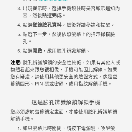
出現提示時，選擇手機鎖住時是否顯示通知內
登入
容，然後點選
完成
。
點選
登錄臉孔資料
，然後詳讀秘訣和提醒。
點選
下一步
，然後依照螢幕上的指示掃描臉
孔。
點選
開啟
，啟用
臉孔辨識解鎖
。
注意:
臉孔辨識解鎖
的安全性較低，如果有其他人或
物體看起來跟您很相像，手機可能因此解鎖。如果
您有疑慮，請使用其他更安全的驗證方式，像是螢
幕鎖圖形、PIN 碼或密碼，
或用指紋解鎖手機。
透過
臉孔辨識解鎖
解鎖手機
您必須處於螢幕鎖定畫面，才能使用
臉孔辨識解鎖
解鎖手機。
如果螢幕此時關閉，請按下
電源
鍵，喚醒螢