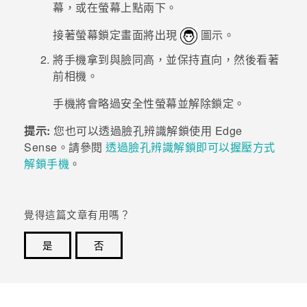
幕，或在螢幕上點兩下。
接著螢幕鎖定畫面將出現
圖示。
將手機拿到與臉同高，並保持直向，然後看著
前相機。
手機將會略過
安全性
螢幕並解除鎖定。
提示:
您也可以透過
臉孔辨識解鎖
使用
Edge
Sense
。請參閱
透過臉孔辨識解鎖即可以握壓方式
解鎖手機
。
覺得這篇文章有用嗎？
是
否
感謝您！您的意見回報可協助他人查看最實用的資訊。