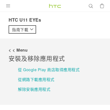
產品
HTC U11 EYEs‎
VIVE
指南下載
G REIGNS
智慧型手機
< < Menu
配件
安裝及移除應用程式
VIVERSE
從 Google Play 商店取得應用程式
優惠專區
從網路下載應用程式
焦點訊息
銷售門市
解除安裝應用程式
校園專案
銷售通路
支援服務
企業採購
VIVELAND