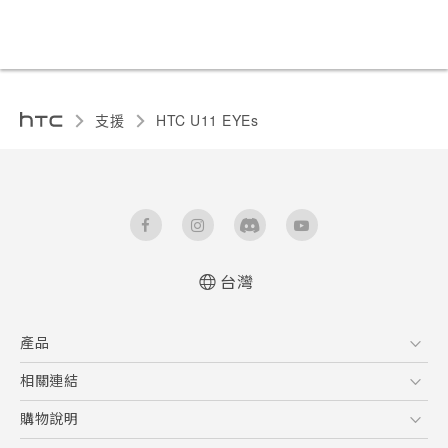
支援
HTC U11 EYEs‎
台灣
快速入門手冊
產品
使用手冊
5G
相關連結
智慧型手機
HTC Research
購物說明
配件