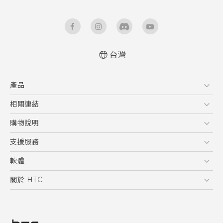
台灣
快速入門手冊
產品
使用手冊
5G
相關連結
智慧型手機
HTC Research
購物說明
配件
購物須知
支援服務
VIVE
訂單管理
到府收送維修服務
軟體
付款方式
服務中心資訊
應用程式
關於 HTC
售後服務
客戶服務佈告欄
手機功能
ESG
常見問題
產品有限保固說明
相機工具
新聞稿