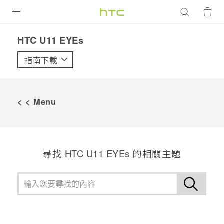
產品
HTC U11 EYEs‎
VIVE
指南下載
G REIGNS
智慧型手機
< < Menu
配件
VIVERSE
尋找 HTC U11 EYEs 的相關主題
優惠專區
焦點訊息
銷售門市
校園專案
銷售通路
支援服務
企業採購
VIVELAND