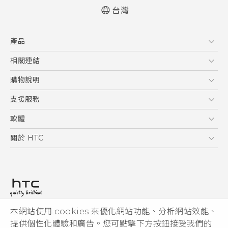
台灣
快速入門手冊
產品
使用手冊
新功能(Android 7 Nougat)
5G
相關連結
智慧型手機
HTC Research
購物說明
配件
購物須知
支援服務
VIVE
訂單管理
到府收送維修服務
軟體
付款方式
服務中心資訊
應用程式
關於 HTC
售後服務
客戶服務佈告欄
手機功能
ESG
常見問題
產品有限保固說明
相機工具
新聞稿
HTC Sync Manager
投資人
加入 HTC
本網站使用 cookies 來優化網站功能、分析網站效能、
© 2011-2026 HTC Corporation
隱私權政策
提供個性化體驗和廣告。您可點擊下方按鈕接受我們的