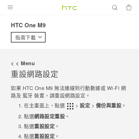
產品
HTC One M9‎
VIVE
指南下載
G REIGNS
智慧型手機
< < Menu
配件
重設網路設定
VIVERSE
如果
HTC One M9
無法連線到行動數據或
Wi-Fi
網
路及
藍牙
裝置，請重設網路設定。
優惠專區
在
主畫面
上，點選
>
設定
>
備份與重設
。
焦點訊息
銷售門市
點選
網路設定重設
。
校園專案
銷售通路
支援服務
點選
重設設定
。
企業採購
點選
重設設定
。
VIVELAND