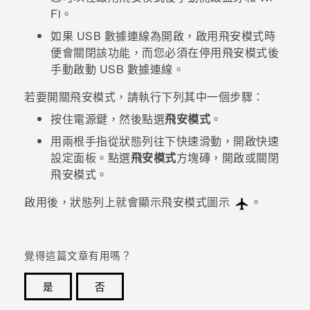
Fi
。
登入
如果 USB 數據連線為開啟，啟用飛安模式時
便會關閉該功能，而您必須在停用飛安模式後
手動啟動 USB 數據連線。
若要開關飛安模式，請執行下列其中一個步驟：
按住
電源
鍵，然後點選
飛安模式
。
用兩根手指從狀態列往下快速滑動，開啟快速
設定面板。點選
飛安模式
方塊磚，開啟或關閉
飛安模式。
啟用後，狀態列上就會顯示飛安模式圖示
。
覺得這篇文章有用嗎？
是
否
感謝您！您的意見回報可協助他人查看最實用的資訊。