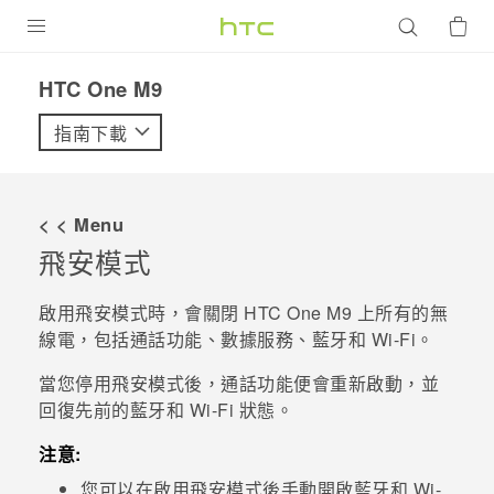
產品
HTC One M9‎
VIVE
指南下載
G REIGNS
智慧型手機
< < Menu
配件
飛安模式
VIVERSE
啟用飛安模式時，會關閉
HTC One M9
上所有的無
線電，包括通話功能、數據服務、
藍牙
和
Wi-Fi
。
優惠專區
當您停用飛安模式後，通話功能便會重新啟動，並
焦點訊息
銷售門市
回復先前的
藍牙
和
Wi-Fi
狀態。
校園專案
銷售通路
支援服務
注意:
企業採購
您可以在啟用飛安模式後手動開啟
藍牙
和
Wi-
VIVELAND