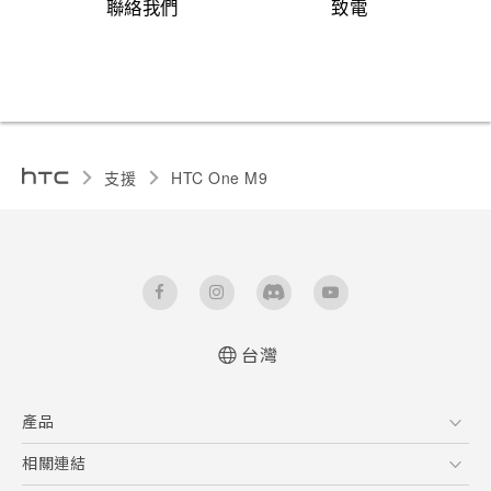
聯絡我們
致電
支援
HTC One M9‎
台灣
快速入門手冊
產品
使用手冊
新功能(Android 7 Nougat)
5G
相關連結