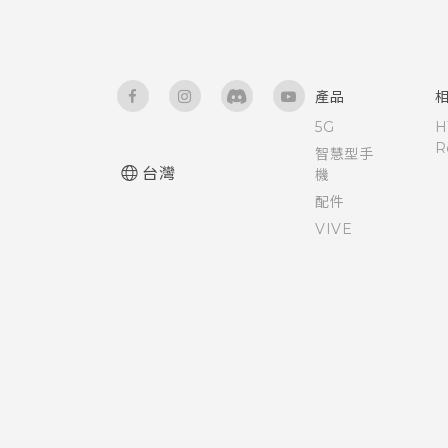
重設 HTC One M9 (硬體重設)
使用時鐘
停用應用程式
關於檔案管理員
查看氣象
為 Nano SIM 卡指派 PIN 碼
產品
5G
H
錄音
使用 TalkBack 導覽 HTC One
R
智慧型手
M9
台灣
機
配件
控制應用程式權限
VIVE
設定預設應用程式
設定應用程式連結