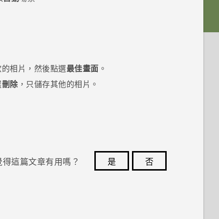
歡的相片，然後點選
最佳畫面
。
選
刪除
，只儲存其他的相片。
覺得這篇文章有用嗎？
是
否
您的意見回報可協助他人查看最實用的資訊。