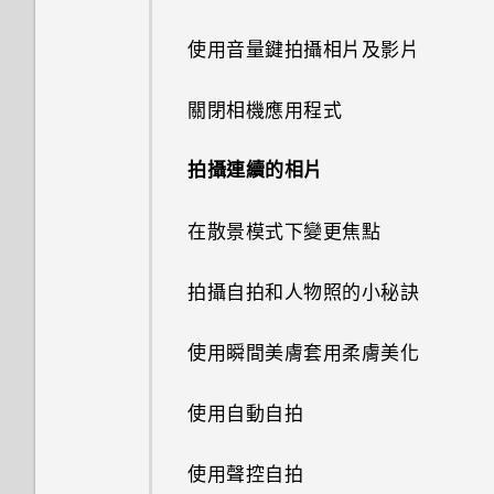
開啟或關閉 Motion Launch 手
名？
我無法退出應用程式。我該怎麼
為何 HTC Sense 首頁小工具會
勢
做？
個人化設定
認識手機設定
顯示應用程式推薦？我從未使用
使用音量鍵拍攝相片及影片
可以從舊的 HTC 手機匯入我的
過這些類型的應用程式。
最愛嗎？
喚醒進入鎖定螢幕
為何手機會對我說話？如何關閉
鈴聲、通知音效和鬧鐘
更新手機軟體
關閉相機應用程式
此功能？
能否移除 HTC Sense 首頁小工
小算盤應用程式是否有進階小算
喚醒及解鎖
主畫面桌布
從 Play 商店取得應用程式
具上的應用程式推薦？
拍攝連續的相片
盤功能？
如何在使用手機期間關閉
喚醒進入主畫面小工具面板
TalkBack？
變更顯示字型
從網路下載應用程式
如何善加利用 HTC Sense 首頁
在散景模式下變更焦點
日曆為何沒有顯示活動？
小工具？
喚醒進入 HTC BlinkFeed
如何找出手機的 IMEI/MEID？
啟動列
解除安裝應用程式
拍攝自拍和人物照的小秘訣
我的 HTC 手機有專用的相機按
手機上為何會出現餐廳推薦？
鈕嗎？
使用Motion Launch Snap自動
如何啟用開發人員選項？
新增主畫面小工具
使用瞬間美膚套用柔膚美化
啟動相機
可以移除或隱藏鎖定螢幕嗎？
為何魔法變臉無法在某些相片中
如何顯示執行中應用程式的清
新增主畫面捷徑
使用自動自拍
使用？
設定螢幕鎖定
單？
編輯主畫面面板
使用聲控自拍
我拍攝的相片是否包含地理標
設定智慧鎖
為何省電模式和極致省電模式都