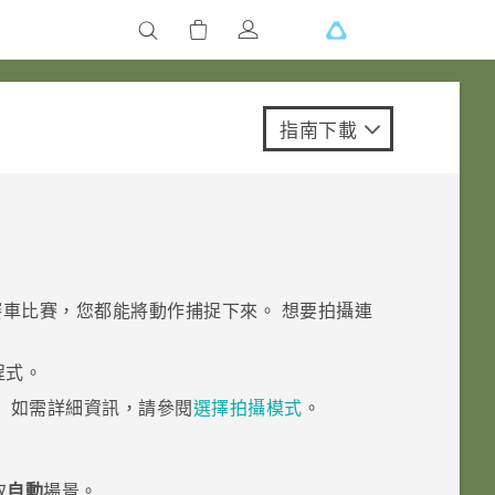
指南下載
車比賽，您都能將動作捕捉下來。 想要拍攝連
程式。
。
如需詳細資訊，請參閱
選擇拍攝模式
。
取
自動
場景。