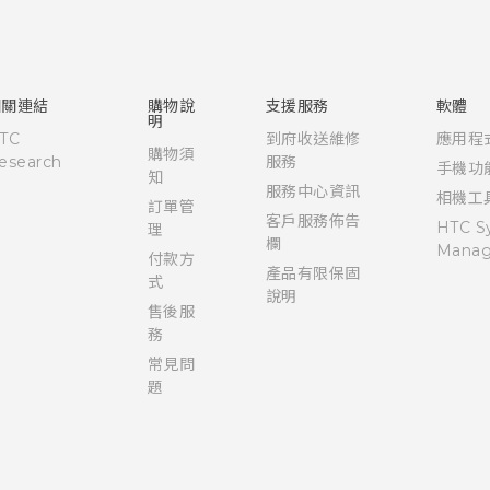
快速入門手冊
使用手冊
新功能(Android 7 Nougat)
相關連結
購物說
支援服務
軟體
明
TC
到府收送維修
應用程
購物須
esearch
服務
手機功
知
服務中心資訊
相機工
訂單管
客戶服務佈告
HTC S
理
欄
Manag
付款方
產品有限保固
式
說明
售後服
務
常見問
題