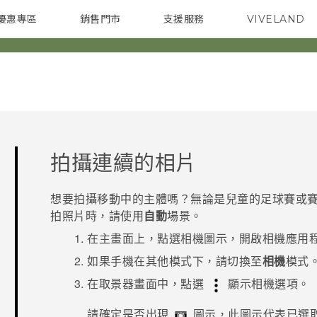
優惠專區
銷售門市
支援服務
VIVELAND
焦點訊息
智慧型手機
校園專案
銷售通路
配件
企業採購
拍攝連續的相片
想要拍攝移動中的主體嗎？無論是兒童的足球賽或賽
拍照片時，請使用
自動
場景。
在
主畫面
上，點選相機圖示，開啟
相機
應用
如果手機在其他模式下，請切換至
相機
模式
在取景器畫面中，點選
顯示相機選項。
請確定是否出現
圖示，此圖示代表已選