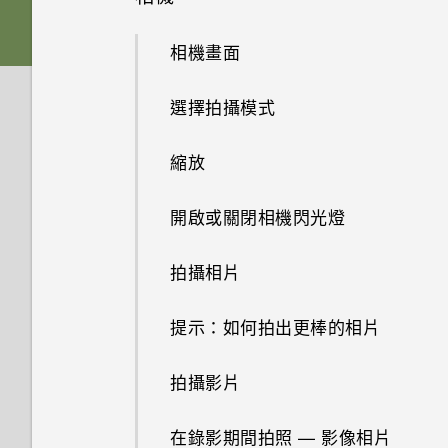
能將停止運作」的訊息，裝置保
APPS & FEATURES
螢幕在使用擴音功能時會關閉，
護是什麼意思？
Android 6.0 Marshmallow
為何手機對 Motion Launch手勢
設定 HTC Sense 首頁小工具
何謂 主題應用程式？
Nano SIM 卡
要如何重新開啟螢幕？
從 HTC 備份還原內容
相機畫面
沒有反應？
如何變更相機取景器的長寬比？
HTC BoomSound 配備杜比音效
HTC 應用程式更新
設定住家及工作位置
下載主題
SD 卡
如何設定預設的簡訊應用程式？
從 Android 手機傳輸內容
下的劇院和音樂模式有何差異？
選擇拍攝模式
新的軟體更新有哪些新功能和不
為何慢動作影片無法錄下聲音？
同之處？
手動切換位置
將主題加入我的最愛
為電池充電
為何收不到使用 iPhone 的聯絡
從 iPhone 傳輸內容的方式
Android 6.0 中的 Doze 模式如
縮放
手機出狀況時該如何排除問題？
人的訊息？
何節省電池電力？
如何切換 HTC Sense 鍵盤和第
釘選及取消釘選應用程式
重新建立自己的主題
切換手機開關
透過 iCloud 傳送 iPhone 內容
開啟或關閉相機閃光燈
三方的輸入法？
我之前曾使用 HTC 備份。為何
如何在訊息內加入簽名？
Android 6.0 中的應用程式待機
新增應用程式至 HTC Sense 首
我在 HTC 備份內看不到備份選
混合及配對主題
如何節省電池電力？
取得聯絡人及其他內容的其他方
拍攝相片
我將記憶卡格式化以作為內部儲
頁小工具
項？
為何在聯絡人應用程式內看不到
法
存空間使用時，卻出現該記憶卡
尋找主題
最近新增的聯絡人？
設定中的電池最佳化有何作用？
提示：如何拍出更棒的相片
速度太慢的訊息。為什麼？
開啟及關閉智慧資料夾
我在旅行時變更了時區，我可以
在手機和電腦之間傳送相片、影
從日曆查看目前所在城市與居住
分享主題
如何移除重複的聯絡人？
片及音樂
如何在電信業者的網路中新增存
拍攝影片
HTC Sense 首頁小工具如何運
城市的時差嗎？
何謂 Motion Launch？
取點？
作？
刪除主題
如何變更電子郵件訊息內的簽
使用快速設定
在錄影期間拍照 — 影像相片
如何切換為駕駛模式？