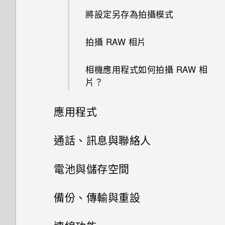
為何重新開啟或開啟手機時出現
將設定另存為拍攝模式
選取、複製及貼上文字
離線時能否繼續使用 HTC
要求我輸入密碼以解密手機？
BlinkFeed？
拍攝 RAW 相片
HTC Sense 鍵盤
忘記了 Google 帳號的密碼該怎
One 相片集終止服務後，我的
麼辦？
相機應用程式如何拍攝 RAW 相
相片與影片會發生什麼事？
輸入文字
片？
我透過藍牙傳送了一些檔案到電
為什麼 One 相片集終止服務？
使用文字預測輸入文字
腦。檔案存到哪裡去了？
應用程式
我收到 One 相片集即將終止服
使用滑行鍵盤
開啟透過藍牙接收的檔案時會發
HTC BlinkFeed
通話、訊息與聯絡人
務的通知。One 相片集是什
生什麼事？
麼？
語音輸入文字
相片集
訊息
何謂 HTC BlinkFeed？
電池與儲存空間
要如何得知我的手機能否在其他
相片編輯工具
中文輸入
國家的本國網路內使用？
聯絡人
在相片集內檢視相片和影片
開啟或關閉 HTC BlinkFeed
電源及儲存空間管理
傳送簡訊 (SMS)
備份、傳輸與重設
娛樂
硬體或連線發生了問題嗎？
手機通話功能
如何將手機的網際網路連線分享
最佳表情
新增相片或影片至相簿
聯絡人清單
餐廳推薦
傳送多媒體訊息 (MMS)
同步、備份及重設
顯示電池百分比
給其他裝置使用？