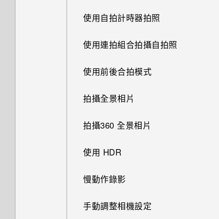
記？
變成灰色停用狀態？
變更主畫面
使用自拍計時器拍照
開啟或關閉鎖定螢幕通知
能否讓相機停留在待機模式以節
如何啟用或停用裝置管理員應用
分類小工具面板和啟動列上的應
省電力？要如何設定？
使用連拍組合拍攝自拍照
程式？
與鎖定螢幕通知互動
用程式
最新版的 HTC BlinkFeed 有哪
使用前後合拍模式
我的手機為何會變熱？
變更鎖定螢幕捷徑
排列應用程式
些不同？
拍攝全景相片
如何查看手機內建的記憶體容量
變更鎖定螢幕桌布
為何氣象時鐘小工具有時會出現
及使用量？
在 HTC BlinkFeed 上，有時卻
拍攝360 全景相片
關閉鎖定螢幕
不會？
我的手機是全新的，但可用儲存
空間卻比總容量少。為什麼？
使用 HDR
通知面板
HTC BlinkFeed 是否會消耗過
多電力和記憶體？
使用 MicroSD 記憶卡作為可移
慢動作錄影
管理應用程式通知
除式儲存裝置和使用內部儲存空
如何設定 HTC BlinkFeed 的自
間有何不同？
手動調整相機設定
通知 LED 指示燈
動重新整理排程？