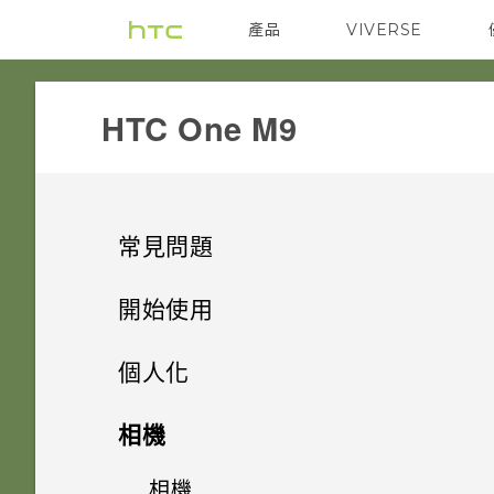
產品
VIVERSE
VIVE
G REIGNS
HTC One M9‎
常見問題
GETTING STARTED
開始使用
HARDWARE & OTHER
打開包裝
我能將 Micro SIM 卡剪小為
個人化
Nano SIM 卡以裝入手機內嗎？
SETTINGS
熟悉新手機的功能
相機是否仍使用 UltraPixel？
手機設定及傳輸
HTC One M9
相機
是否需插入 SIM 卡才能使用
COMMUNICATION
新功能
移除螢幕鎖時出現「裝置保護功
為何手機上有三個麥克風？
個人化
HTC 傳輸？
何謂 HTC Sense 首頁小工具？
插槽和卡片固定座
相機
初次設定 HTC One M9