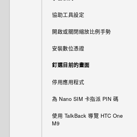
記？
送到 HTC 手機
使用 Exchange ActiveSync 電
變成灰色停用狀態？
變更主畫面
子郵件
使用自拍計時器拍照
卸載記憶卡
將音樂傳送至支援 Qualcomm
開啟或關閉鎖定螢幕通知
在 Car 中撥打電話
協助工具設定
切換靜音、震動和一般模式
能否讓相機停留在待機模式以節
取得協助
AllPlay 智慧媒體平台的喇叭
如何啟用或停用裝置管理員應用
分類小工具面板和啟動列上的應
省電力？要如何設定？
新增電子郵件帳號
使用連拍組合拍攝自拍照
儲存空間類型
程式？
與鎖定螢幕通知互動
在 Car 內處理來電
開啟或關閉縮放比例手勢
本國撥號
用程式
重新啟動 HTC One M9 (軟體重
傳送音樂至 Blackfire 相容喇叭
最新版的 HTC BlinkFeed 有哪
設)
智慧同步有何作用？
使用前後合拍模式
在 HTC One M9 和電腦間複製
我的手機為何會變熱？
變更鎖定螢幕捷徑
自訂 Car
安裝數位憑證
使用語音撥打電話
排列應用程式
些不同？
檔案
HTC BoomSound Connect 應
重設網路設定
拍攝全景相片
用程式
如何查看手機內建的記憶體容量
變更鎖定螢幕桌布
使用塗鴉
釘選目前的畫面
為何氣象時鐘小工具有時會出現
釋放儲存空間
及使用量？
在 HTC BlinkFeed 上，有時卻
重設 HTC One M9 (硬體重設)
拍攝360 全景相片
關閉鎖定螢幕
使用時鐘
停用應用程式
不會？
關於檔案管理員
我的手機是全新的，但可用儲存
空間卻比總容量少。為什麼？
使用 HDR
通知面板
查看氣象
為 Nano SIM 卡指派 PIN 碼
HTC BlinkFeed 是否會消耗過
多電力和記憶體？
使用 MicroSD 記憶卡作為可移
慢動作錄影
管理應用程式通知
錄音
使用 TalkBack 導覽 HTC One
除式儲存裝置和使用內部儲存空
M9
如何設定 HTC BlinkFeed 的自
間有何不同？
手動調整相機設定
通知 LED 指示燈
動重新整理排程？