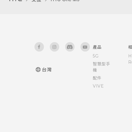
切換最近使用的應用程式
重新整理內容
擷取手機畫面
產品
5G
H
R
智慧型手
台灣
機
配件
VIVE