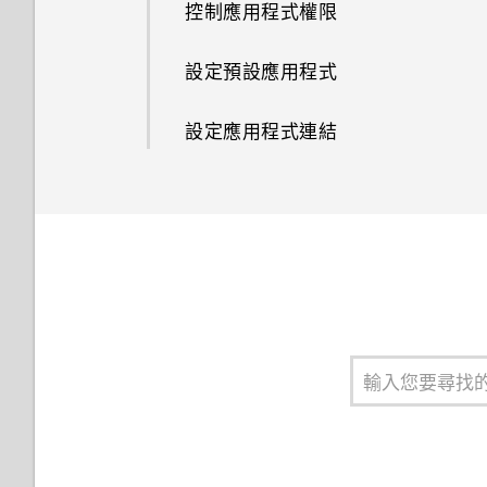
控制應用程式權限
為何重新開啟或開啟手機時出現
將設定另存為拍攝模式
選取、複製及貼上文字
離線時能否繼續使用 HTC
要求我輸入密碼以解密手機？
BlinkFeed？
設定預設應用程式
拍攝 RAW 相片
HTC Sense 鍵盤
忘記了 Google 帳號的密碼該怎
One 相片集終止服務後，我的
設定應用程式連結
麼辦？
相機應用程式如何拍攝 RAW 相
相片與影片會發生什麼事？
輸入文字
片？
我透過藍牙傳送了一些檔案到電
為什麼 One 相片集終止服務？
使用文字預測輸入文字
腦。檔案存到哪裡去了？
我收到 One 相片集即將終止服
使用滑行鍵盤
開啟透過藍牙接收的檔案時會發
務的通知。One 相片集是什
生什麼事？
麼？
語音輸入文字
要如何得知我的手機能否在其他
中文輸入
國家的本國網路內使用？
硬體或連線發生了問題嗎？
如何將手機的網際網路連線分享
給其他裝置使用？