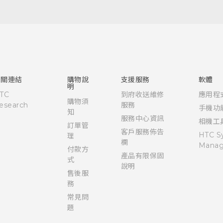
快速入門手冊
使用手冊
新功能(Android 7 Nougat)
相關連結
購物說
支援服務
軟體
明
TC
到府收送維修
應用程
購物須
esearch
服務
手機功
知
服務中心資訊
相機工
訂單管
客戶服務佈告
HTC S
理
欄
Manag
付款方
產品有限保固
式
說明
售後服
務
常見問
題