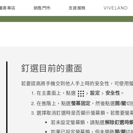
優惠專區
銷售門市
支援服務
VIVELAND
焦點訊息
智慧型手機
校園專案
銷售通路
配件
企業採購
釘選目前的畫面
若要提高將手機交到他人手上時的安全性，可使用
在
主畫面
上，點選
>
設定
>
安全性
。
在
進階
上，點選
螢幕固定
，然後點選
開/關
切
選擇取消釘選時是否顯示螢幕鎖。若需要螢
若未設定螢幕鎖，請點選
解除釘選時
如果已設定螢幕鎖，但未開啟
開/關
切