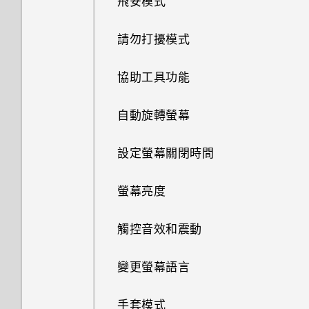
飛安模式
開啟或關閉 Motion Launch 手
HTC Dot View 沒有顯示最近撥
名？
我無法退出應用程式。我該怎麼
檢視 360 全景相片
從 HTC BlinkFeed 移除內容
為何 HTC Sense 首頁小工具會
分享活動
勢
打的電話嗎？
鏤空特效
做？
回撥未接來電
個人化設定
搜尋 HTC One M9 和網路
認識手機設定
匯入或複製聯絡人
顯示應用程式推薦？我從未使用
使用音量鍵拍攝相片及影片
與藍牙裝置解除配對
將訊息移到受保護的收件匣
新增歌曲至現正播放清單
延長電池使用時間的提示
關於 HTC 備份
連線到 VPN
可以從舊的 HTC 手機匯入我的
請勿打擾模式
變更影片播放速度
過這些類型的應用程式。
接受或拒絕會議邀請
最愛嗎？
喚醒進入鎖定螢幕
HTC Dot View 未顯示音樂控制
幻影萬花筒
為何手機會對我說話？如何關閉
快速撥號
鈴聲、通知音效和鬧鐘
Google 應用程式
更新手機軟體
合併聯絡人資訊
關閉相機應用程式
使用藍牙接收檔案
封鎖不要的訊息
更新專輯封面和演出者相片
應用程式電池最佳化
從本機備份資料
鍵或應用程式通知？
使用 HTC One M9 作為 Wi-Fi
協助工具功能
此功能？
剪輯影片
能否移除 HTC Sense 首頁小工
關閉或延遲活動提醒
熱點
小算盤應用程式是否有進階小算
喚醒及解鎖
雙重曝光
撥打訊息、電子郵件或日曆活動
主畫面桌布
從 Play 商店取得應用程式
具上的應用程式推薦？
傳送聯絡人資訊
拍攝連續的相片
使用 NFC
複製訊息到 Nano SIM 卡
盤功能？
將歌曲設成鈴聲
我該將記憶卡當作可移除式或內
使用 HTC 備份將備份還原至
需要更多詳細資料嗎？
自動旋轉螢幕
如何在使用手機期間關閉
中的電話號碼
檢視、編輯和儲存 Zoe 精選
查看郵件
部儲存空間使用呢？
HTC One M9
透過 USB 數據連線分享手機的
喚醒進入主畫面小工具面板
TalkBack？
魔法幻境
變更顯示字型
從網路下載應用程式
如何善加利用 HTC Sense 首頁
聯絡人群組
在散景模式下變更焦點
刪除訊息和對話
網際網路連線
日曆為何沒有顯示活動？
檢視歌詞
Car 開車夥伴
設定螢幕關閉時間
撥打緊急電話
小工具？
傳送電子郵件訊息
將記憶卡設為內部儲存空間
使用 Android 備份服務
喚醒進入 HTC BlinkFeed
如何找出手機的 IMEI/MEID？
魔法變臉
啟動列
解除安裝應用程式
私密聯絡人
拍攝自拍和人物照的小秘訣
我的 HTC 手機有專用的相機按
在 YouTube 中尋找音樂影片
在 Car 內使用語音指令
螢幕亮度
收到來電
手機上為何會出現餐廳推薦？
讀取及回覆電子郵件訊息
鈕嗎？
在手機儲存空間和記憶卡之間移
關於 HTC Sync Manager
使用Motion Launch Snap自動
如何啟用開發人員選項？
新增主畫面小工具
使用瞬間美膚套用柔膚美化
動應用程式及資料
收聽 FM 收音機
啟動相機
在 Car 內搜尋地點
觸控音效和震動
通話期間可以執行的動作
可以移除或隱藏鎖定螢幕嗎？
管理電子郵件訊息
為何魔法變臉無法在某些相片中
在電腦上安裝 HTC Sync
如何顯示執行中應用程式的清
新增主畫面捷徑
使用自動自拍
使用？
將應用程式移到記憶卡
Manager
何謂 HTC Connect？
設定螢幕鎖定
單？
探索附近的景點
變更螢幕語言
設定多方通話
搜尋電子郵件訊息
編輯主畫面面板
使用聲控自拍
我拍攝的相片是否包含地理標
檢視及管理儲存裝置上的檔案
將 iPhone 的內容和應用程式傳
使用 HTC Connect 分享媒體
設定智慧鎖
為何省電模式和極致省電模式都
在 Car 內播放音樂
手套模式
通話記錄