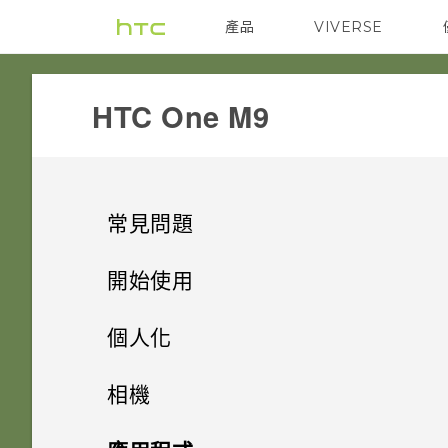
產品
VIVERSE
VIVE
G REIGNS
HTC One M9‎
常見問題
GETTING STARTED
開始使用
HARDWARE & OTHER
打開包裝
我能將 Micro SIM 卡剪小為
個人化
Nano SIM 卡以裝入手機內嗎？
SETTINGS
熟悉新手機的功能
相機是否仍使用 UltraPixel？
手機設定及傳輸
HTC One M9
相機
是否需插入 SIM 卡才能使用
COMMUNICATION
新功能
移除螢幕鎖時出現「裝置保護功
為何手機上有三個麥克風？
個人化
HTC 傳輸？
何謂 HTC Sense 首頁小工具？
插槽和卡片固定座
相機
初次設定 HTC One M9