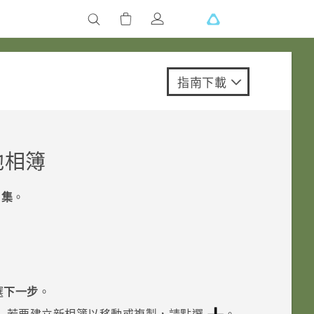
指南下載
他相簿
片集
。
選
下一步
。
。
若要建立新相簿以移動或複製，請點選
。