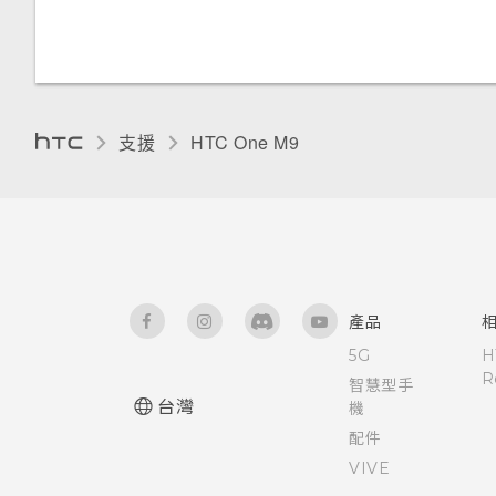
卸載記憶卡
錄音
協助工具設定
切換靜音、震動和一般模式
需要使用手機的快速指引嗎？
取得協助
手機能在找不到 Wi-Fi 或訊號
儲存空間類型
開啟或關閉縮放比例手勢
本國撥號
太弱時自動切換至行動網路嗎？
HTC Sense 首頁
重新啟動 HTC One M9 (軟體重
設)
在 HTC One M9 和電腦間複製
安裝數位憑證
使用語音撥打電話
支援
HTC One M9‎
為何將手機側向轉動時畫面未跟
檔案
休眠模式
著旋轉？
重設網路設定
釘選目前的畫面
釋放儲存空間
將螢幕解鎖
為何無法在應用程式內使用多指
重設 HTC One M9 (硬體重設)
停用應用程式
手勢？
關於檔案管理員
動作手勢
為 Nano SIM 卡指派 PIN 碼
使用應用程式時不斷出現要求授
產品
觸控手勢
予權限的提示。為什麼？
5G
H
使用 TalkBack 導覽 HTC One
R
智慧型手
開啟應用程式
M9
台灣
機
配件
分享內容
控制應用程式權限
VIVE