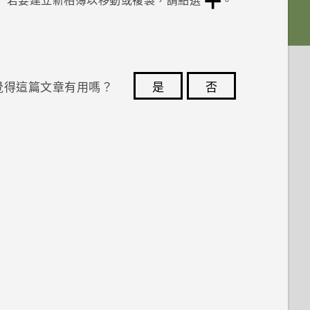
覺得這篇文章有用嗎？
是
否
您的意見回報可協助他人查看最實用的資訊。