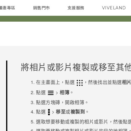
優惠專區
銷售門市
支援服務
VIVELAND
焦點訊息
智慧型手機
校園專案
銷售通路
配件
企業採購
將相片或影片複製或移至其
在
主畫面
上，點選
，然後找出並點選
相
點選
>
相簿
。
點選方塊磚，開啟相簿。
點選
>
移至
或
複製到
。
選取想要移動或複製的相片或影片，然後點
選取要移動或複製相片或影片的目的地相簿