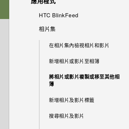
應用程式
能將停止運作」的訊息，裝置保
APPS & FEATURES
螢幕在使用擴音功能時會關閉，
護是什麼意思？
Android 6.0 Marshmallow
為何手機對 Motion Launch手勢
設定 HTC Sense 首頁小工具
何謂 主題應用程式？
Nano SIM 卡
要如何重新開啟螢幕？
從 HTC 備份還原內容
HTC BlinkFeed
相機畫面
沒有反應？
如何變更相機取景器的長寬比？
HTC BoomSound 配備杜比音效
HTC 應用程式更新
設定住家及工作位置
下載主題
相片集
SD 卡
如何設定預設的簡訊應用程式？
從 Android 手機傳輸內容
下的劇院和音樂模式有何差異？
選擇拍攝模式
何謂 HTC BlinkFeed？
新的軟體更新有哪些新功能和不
為何慢動作影片無法錄下聲音？
同之處？
手動切換位置
將主題加入我的最愛
在相片集內檢視相片和影片
為電池充電
為何收不到使用 iPhone 的聯絡
從 iPhone 傳輸內容的方式
Android 6.0 中的 Doze 模式如
縮放
開啟或關閉 HTC BlinkFeed
手機出狀況時該如何排除問題？
人的訊息？
何節省電池電力？
如何切換 HTC Sense 鍵盤和第
釘選及取消釘選應用程式
重新建立自己的主題
新增相片或影片至相簿
切換手機開關
透過 iCloud 傳送 iPhone 內容
開啟或關閉相機閃光燈
餐廳推薦
三方的輸入法？
我之前曾使用 HTC 備份。為何
如何在訊息內加入簽名？
Android 6.0 中的應用程式待機
新增應用程式至 HTC Sense 首
我在 HTC 備份內看不到備份選
混合及配對主題
如何節省電池電力？
將相片或影片複製或移至其他相
取得聯絡人及其他內容的其他方
拍攝相片
在 HTC BlinkFeed 上新增內容
我將記憶卡格式化以作為內部儲
頁小工具
項？
簿
為何在聯絡人應用程式內看不到
法
的方式
存空間使用時，卻出現該記憶卡
尋找主題
最近新增的聯絡人？
設定中的電池最佳化有何作用？
提示：如何拍出更棒的相片
速度太慢的訊息。為什麼？
開啟及關閉智慧資料夾
我在旅行時變更了時區，我可以
新增相片及影片標籤
在手機和電腦之間傳送相片、影
自訂重點消息摘要
從日曆查看目前所在城市與居住
分享主題
如何移除重複的聯絡人？
片及音樂
如何在電信業者的網路中新增存
拍攝影片
HTC Sense 首頁小工具如何運
城市的時差嗎？
何謂 Motion Launch？
取點？
搜尋相片及影片
張貼到社交網路
作？
刪除主題
如何變更電子郵件訊息內的簽
使用快速設定
在錄影期間拍照 — 影像相片
如何切換為駕駛模式？