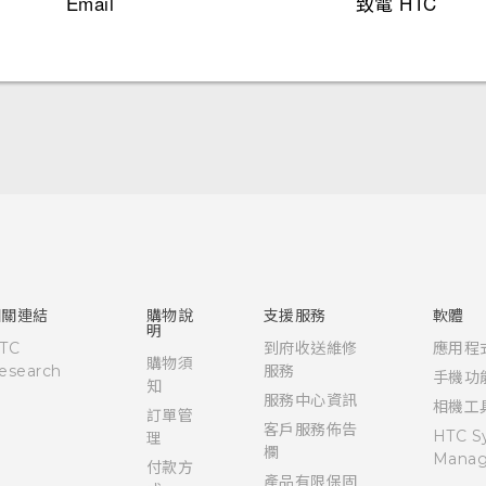
Email
致電 HTC
快速入門手冊
使用手冊
新功能(Android 7 Nougat)
相關連結
購物說
支援服務
軟體
明
TC
到府收送維修
應用程
購物須
esearch
服務
手機功
知
服務中心資訊
相機工
訂單管
客戶服務佈告
HTC S
理
欄
Manag
付款方
產品有限保固