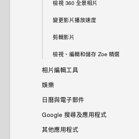
開啟或關閉 Motion Launch 手
名？
我無法退出應用程式。我該怎麼
檢視 360 全景相片
從 HTC BlinkFeed 移除內容
為何 HTC Sense 首頁小工具會
勢
做？
個人化設定
認識手機設定
顯示應用程式推薦？我從未使用
使用音量鍵拍攝相片及影片
可以從舊的 HTC 手機匯入我的
變更影片播放速度
過這些類型的應用程式。
最愛嗎？
喚醒進入鎖定螢幕
為何手機會對我說話？如何關閉
鈴聲、通知音效和鬧鐘
更新手機軟體
關閉相機應用程式
此功能？
剪輯影片
能否移除 HTC Sense 首頁小工
小算盤應用程式是否有進階小算
喚醒及解鎖
主畫面桌布
從 Play 商店取得應用程式
具上的應用程式推薦？
拍攝連續的相片
盤功能？
如何在使用手機期間關閉
檢視、編輯和儲存 Zoe 精選
喚醒進入主畫面小工具面板
TalkBack？
變更顯示字型
從網路下載應用程式
如何善加利用 HTC Sense 首頁
在散景模式下變更焦點
日曆為何沒有顯示活動？
相片編輯工具
小工具？
喚醒進入 HTC BlinkFeed
如何找出手機的 IMEI/MEID？
啟動列
解除安裝應用程式
拍攝自拍和人物照的小秘訣
我的 HTC 手機有專用的相機按
娛樂
最佳表情
手機上為何會出現餐廳推薦？
鈕嗎？
使用Motion Launch Snap自動
如何啟用開發人員選項？
新增主畫面小工具
使用瞬間美膚套用柔膚美化
日曆與電子郵件
啟動相機
切換 HTC BoomSound 的模式
GIF 建立工具
可以移除或隱藏鎖定螢幕嗎？
為何魔法變臉無法在某些相片中
如何顯示執行中應用程式的清
新增主畫面捷徑
Google 搜尋及應用程式
使用自動自拍
使用？
檢視日曆
設定螢幕鎖定
單？
使用 HTC BoomSound 搭配耳
連拍合成
機
其他應用程式
編輯主畫面面板
使用 Google 即時資訊取得最當
使用聲控自拍
我拍攝的相片是否包含地理標
排程或編輯活動
設定智慧鎖
為何省電模式和極致省電模式都
物件移除