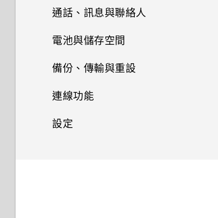
下的資訊
記？
變成灰色停用狀態？
聆聽音樂
通話、訊息與聯絡人
個人化 HTC Dot View
變更主畫面
使用自拍計時器拍照
選擇要顯示的日曆
開啟或關閉鎖定螢幕通知
線形效果
Now on Tap
能否讓相機停留在待機模式以節
如何啟用或停用裝置管理員應用
音樂播放清單
訊息
電池與儲存空間
HTC Dot View 沒有顯示最近撥
分類小工具面板和啟動列上的應
省電力？要如何設定？
使用連拍組合拍攝自拍照
分享活動
程式？
與鎖定螢幕通知互動
打的電話嗎？
用程式
鏤空特效
搜尋 HTC One M9 和網路
聯絡人
新增歌曲至現正播放清單
電源及儲存空間管理
傳送簡訊 (SMS)
備份、傳輸與重設
最新版的 HTC BlinkFeed 有哪
使用前後合拍模式
接受或拒絕會議邀請
我的手機為何會變熱？
變更鎖定螢幕捷徑
HTC Dot View 未顯示音樂控制
排列應用程式
幻影萬花筒
些不同？
Google 應用程式
手機通話功能
聯絡人清單
更新專輯封面和演出者相片
鍵或應用程式通知？
傳送多媒體訊息 (MMS)
同步、備份及重設
顯示電池百分比
連線功能
拍攝全景相片
關閉或延遲活動提醒
如何查看手機內建的記憶體容量
變更鎖定螢幕桌布
雙重曝光
為何氣象時鐘小工具有時會出現
人臉追蹤
及使用量？
設定個人檔案
將歌曲設成鈴聲
需要更多詳細資料嗎？
傳送群組訊息
查看電池用量
網際網路連線
新增社交網路、電子郵件帳號等
在 HTC BlinkFeed 上，有時卻
設定
拍攝360 全景相片
查看郵件
關閉鎖定螢幕
不會？
魔法幻境
分享手機畫面
我的手機是全新的，但可用儲存
新增新的聯絡人
無線分享
檢視歌詞
Car 開車夥伴
繼續撰寫訊息草稿
查看電池記錄
同步帳號
設定和隱私權
開啟或關閉數據連線
空間卻比總容量少。為什麼？
使用 HDR
傳送電子郵件訊息
通知面板
HTC BlinkFeed 是否會消耗過
魔法變臉
使用智慧搜尋撥號
編輯聯絡人的資訊
在 YouTube 中尋找音樂影片
開啟或關閉 藍牙
在 Car 內使用語音指令
回覆訊息
多電力和記憶體？
使用省電功能
移除帳號
管理數據使用量
開啟或關閉定位服務
使用 MicroSD 記憶卡作為可移
慢動作錄影
讀取及回覆電子郵件訊息
管理應用程式通知
除式儲存裝置和使用內部儲存空
撥打分機號碼
聯繫聯絡人
收聽 FM 收音機
連接藍牙耳機
在 Car 內搜尋地點
轉寄訊息
如何設定 HTC BlinkFeed 的自
極致省電模式
備份檔案、資料和設定的方式
Wi-Fi 連線
飛安模式
間有何不同？
手動調整相機設定
管理電子郵件訊息
通知 LED 指示燈
動重新整理排程？
回撥未接來電