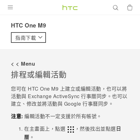
產品
HTC One M9‎
VIVE
指南下載
G REIGNS
智慧型手機
< < Menu
配件
排程或編輯活動
VIVERSE
您可在
HTC One M9
上建立或編輯活動，也可以將
活動與 Exchange
ActiveSync
行事曆同步。
也可以
優惠專區
建立、修改並將活動與
Google
行事曆同步。
焦點訊息
銷售門市
注意:
編輯活動不一定支援於所有帳號。
校園專案
銷售通路
支援服務
在
主畫面
上，點選
，然後找出並點選
日
企業採購
曆
。
VIVELAND