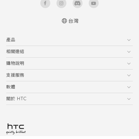
台灣
快速入門手冊
產品
使用手冊
新功能(Android 7 Nougat)
5G
相關連結
智慧型手機
HTC Research
購物說明
配件
購物須知
支援服務
VIVE
訂單管理
到府收送維修服務
軟體
付款方式
服務中心資訊
應用程式
關於 HTC
售後服務
客戶服務佈告欄
手機功能
ESG
常見問題
產品有限保固說明
相機工具
新聞稿
HTC Sync Manager
投資人
加入 HTC