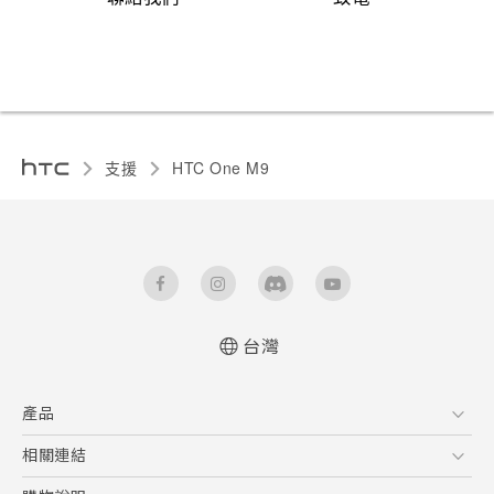
支援
HTC One M9‎
台灣
快速入門手冊
產品
使用手冊
新功能(Android 7 Nougat)
5G
相關連結
智慧型手機
HTC Research