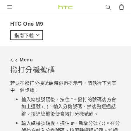
產品
HTC One M9‎
VIVE
指南下載
G REIGNS
智慧型手機
< < Menu
配件
撥打分機號碼
VIVERSE
若要在撥打分機號碼時跳過提示音，請執行下列其
中一個步驟：
優惠專區
輸入總機號碼後，按住
*
。撥打的號碼後方會
焦點訊息
銷售門市
加上逗號 (
)。輸入分機號碼，然後點選通話
,
鍵。接通總機後便會撥打分機號碼。
校園專案
銷售通路
支援服務
輸入總機號碼後，按住
#
，新增分號 (
)。在分
;
企業採購
號後方輸入分機號碼，接著點選通話鍵。接通
VIVELAND