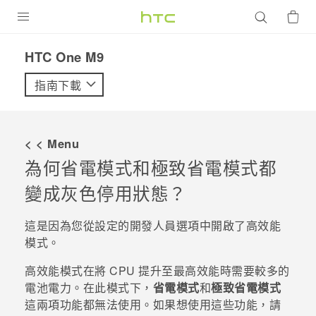
產品
HTC One M9‎
VIVE
指南下載
G REIGNS
智慧型手機
< < Menu
配件
為何省電模式和極致省電模式都
變成灰色停用狀態？
VIVERSE
優惠專區
這是因為您從設定的
開發人員選項
中開啟了高效能
模式。
焦點訊息
銷售門市
高效能模式在將 CPU 提升至最高效能時需要較多的
校園專案
銷售通路
支援服務
電池電力。在此模式下，
省電模式
和
極致省電模式
企業採購
這兩項功能都無法使用。如果想使用這些功能，請
VIVELAND