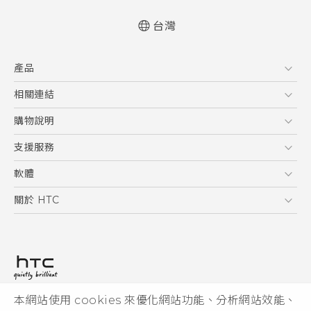
台灣
快速入門手冊
產品
使用手冊
新功能(Android 7 Nougat)
5G
相關連結
智慧型手機
HTC Research
購物說明
配件
購物須知
支援服務
VIVE
訂單管理
到府收送維修服務
軟體
付款方式
服務中心資訊
應用程式
關於 HTC
售後服務
客戶服務佈告欄
手機功能
ESG
常見問題
產品有限保固說明
相機工具
新聞稿
HTC Sync Manager
投資人
加入 HTC
本網站使用 cookies 來優化網站功能、分析網站效能、
© 2011-2026 HTC Corporation
隱私權政策